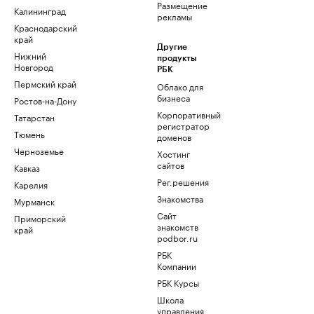
Размещение
Калининград
рекламы
Краснодарский
край
Другие
Нижний
продукты
Новгород
РБК
Пермский край
Облако для
бизнеса
Ростов-на-Дону
Корпоративный
Татарстан
регистратор
Тюмень
доменов
Черноземье
Хостинг
сайтов
Кавказ
Рег.решения
Карелия
Знакомства
Мурманск
Сайт
Приморский
знакомств
край
podbor.ru
РБК
Компании
РБК Курсы
Школа
управления