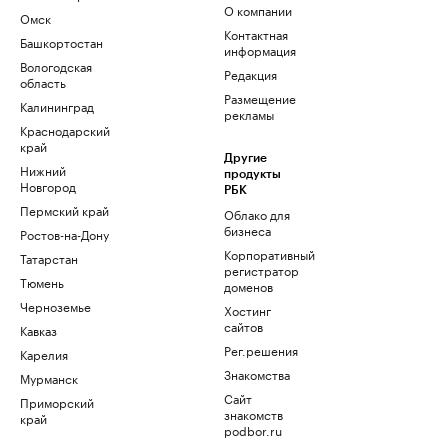
О компании
Омск
Контактная
Башкортостан
информация
Вологодская
Редакция
область
Размещение
Калининград
рекламы
Краснодарский
край
Другие
Нижний
продукты
Новгород
РБК
Пермский край
Облако для
бизнеса
Ростов-на-Дону
Корпоративный
Татарстан
регистратор
Тюмень
доменов
Черноземье
Хостинг
сайтов
Кавказ
Рег.решения
Карелия
Знакомства
Мурманск
Сайт
Приморский
знакомств
край
podbor.ru