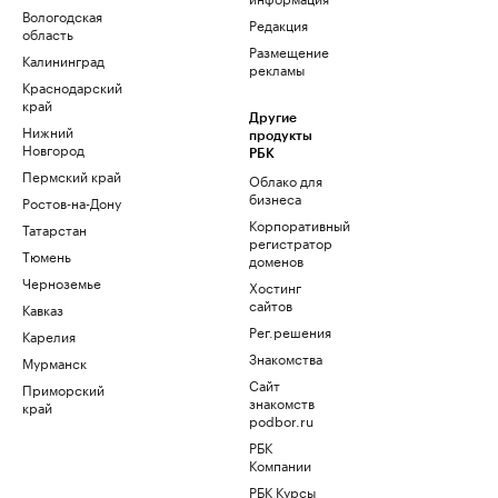
Вологодская
Редакция
область
Размещение
Калининград
рекламы
Краснодарский
край
Другие
Нижний
продукты
Новгород
РБК
Пермский край
Облако для
бизнеса
Ростов-на-Дону
Корпоративный
Татарстан
регистратор
Тюмень
доменов
Черноземье
Хостинг
сайтов
Кавказ
Рег.решения
Карелия
Знакомства
Мурманск
Сайт
Приморский
знакомств
край
podbor.ru
РБК
Компании
РБК Курсы