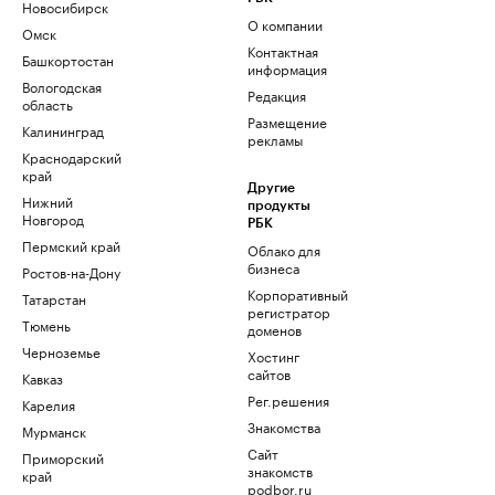
Новосибирск
О компании
Омск
Контактная
Башкортостан
информация
Вологодская
Редакция
область
Размещение
Калининград
рекламы
Краснодарский
край
Другие
Нижний
продукты
Новгород
РБК
Пермский край
Облако для
бизнеса
Ростов-на-Дону
Корпоративный
Татарстан
регистратор
Тюмень
доменов
Черноземье
Хостинг
сайтов
Кавказ
Рег.решения
Карелия
Знакомства
Мурманск
Сайт
Приморский
знакомств
край
podbor.ru