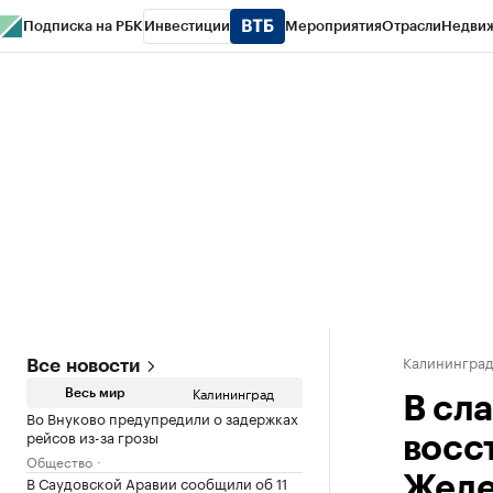
Подписка на РБК
Инвестиции
Мероприятия
Отрасли
Недви
РБК Life
Тренды
Визионеры
Национальные проекты
Город
Стиль
Кр
Спецпроекты СПб
Конференции СПб
Спецпроекты
Проверка конт
Калинингра
Все новости
Калининград
Весь мир
В сл
Во Внуково предупредили о задержках
рейсов из-за грозы
восс
Общество
В Саудовской Аравии сообщили об 11
Желе