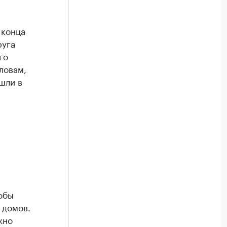
 конца
руга
го
ловам,
шли в
обы
 домов.
жно