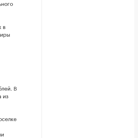
ьного
 в
тиры
блей. В
 из
поселке
ми