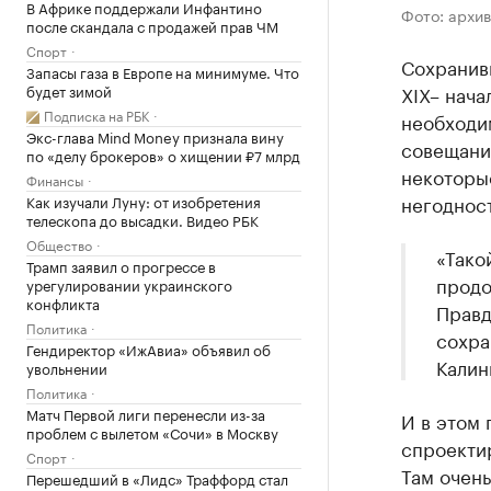
В Африке поддержали Инфантино
Фото: архив
после скандала с продажей прав ЧМ
Спорт
Сохранив
Запасы газа в Европе на минимуме. Что
XIX– нача
будет зимой
Подписка на РБК
необходим
Экс-глава Mind Money признала вину
совещания
по «делу брокеров» о хищении ₽7 млрд
некоторы
Финансы
негодност
Как изучали Луну: от изобретения
телескопа до высадки. Видео РБК
Общество
«Тако
Трамп заявил о прогрессе в
продо
урегулировании украинского
конфликта
Правд
Политика
сохра
Гендиректор «ИжАвиа» объявил об
Калин
увольнении
Политика
Матч Первой лиги перенесли из-за
И в этом 
проблем с вылетом «Сочи» в Москву
спроекти
Спорт
Там очен
Перешедший в «Лидс» Траффорд стал