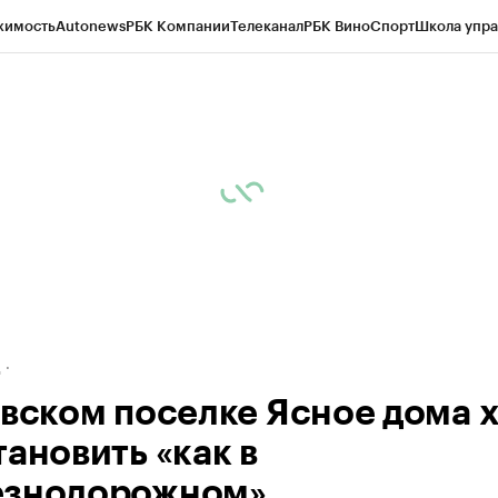
жимость
Autonews
РБК Компании
Телеканал
РБК Вино
Спорт
Школа упра
ипто
РБК Бизнес-среда
Дискуссионный клуб
Исследования
Кредитные 
рагентов
Политика
Экономика
Бизнес
Технологии и медиа
Финансы
Рын
д
авском поселке Ясное дома х
тановить «как в
знодорожном»