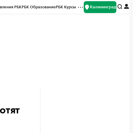
Калининград
вления РБК
РБК Образование
РБК Курсы
рейтинги
Франшизы
Газета
ок наличной валюты
отят