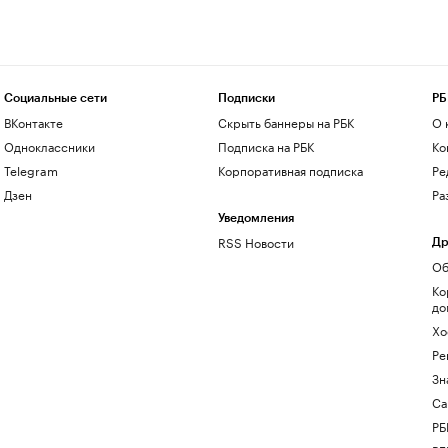
Социальные сети
Подписки
РБ
ВКонтакте
Скрыть баннеры на РБК
О 
Одноклассники
Подписка на РБК
Ко
Telegram
Корпоративная подписка
Ре
Дзен
Ра
Уведомления
RSS Новости
Др
Об
Ко
до
Хо
Ре
Зн
Са
РБ