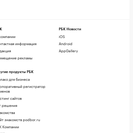
К
РБК Новости
компании
iOS
нтактная информация
Android
дакция
AppGallery
змещение рекламы
угие продукты РБК
лако для бизнеса
рпоративный регистратор
менов
стинг сайтов
г.решения
акомства
йт знакомств podbor.ru
К Компании