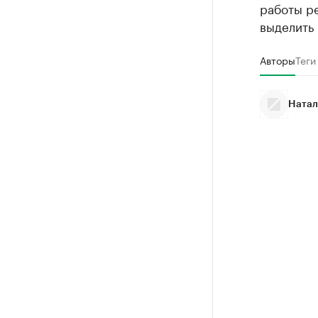
работы ре
выделить 
Авторы
Теги
Натал