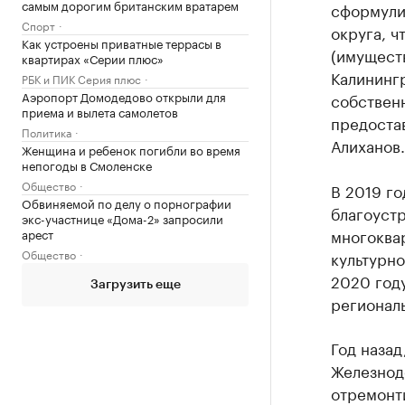
самым дорогим британским вратарем
сформули
Спорт
округа, 
Как устроены приватные террасы в
(имуществ
квартирах «Серии плюс»
Калинингр
РБК и ПИК Серия плюс
Аэропорт Домодедово открыли для
собствен
приема и вылета самолетов
предостав
Политика
Алиханов.
Женщина и ребенок погибли во время
непогоды в Смоленске
Общество
В 2019 г
Обвиняемой по делу о порнографии
благоуст
экс-участнице «Дома-2» запросили
многоква
арест
Общество
культурно
2020 году
Загрузить еще
региональ
Год назад
Железнод
отремонт