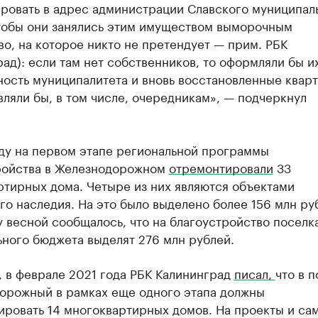
ровать в адрес администрации Славского муниципал
чтобы они занялись этим имуществом выморочным
о, на которое никто не претендует — прим. РБК
ад): если там нет собственников, то оформляли бы их
ность муниципалитета и вновь восстановленные квар
ляли бы, в том числе, очередникам», — подчеркнул
оду на первом этапе региональной программы
ройства в Железнодорожном
отремонтировали
33
ртирных дома. Четыре из них являются объектами
го наследия. На это было выделено более 156 млн ру
 весной сообщалось, что на благоустройство поселка
ного бюджета выделят 276 млн рублей.
, в феврале 2021 года РБК Калининград
писал,
что в 
орожный в рамках еще одного этапа должны
ировать 14 многоквартирных домов. На проекты и са