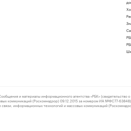
до
Хо
Ре
Зн
Са
РБ
РБ
Шк
ения и материалы информационного агентства «РБК» (свидетельство о 
овых коммуникаций (Роскомнадзор) 09.12.2015 за номером ИА №ФС77-63848) 
 связи, информационных технологий и массовых коммуникаций (Роскомнадз