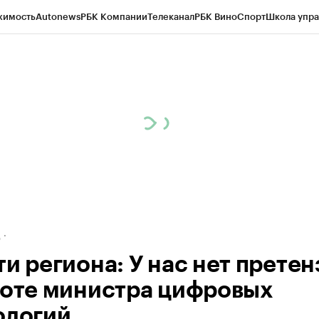
жимость
Autonews
РБК Компании
Телеканал
РБК Вино
Спорт
Школа упра
ипто
РБК Бизнес-среда
Дискуссионный клуб
Исследования
Кредитные 
рагентов
Политика
Экономика
Бизнес
Технологии и медиа
Финансы
Рын
д
ти региона: У нас нет прете
боте министра цифровых
ологий