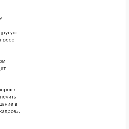
м
б
 другую
 пресс-
вом
дет
апреле
печить
дание в
кадров»,