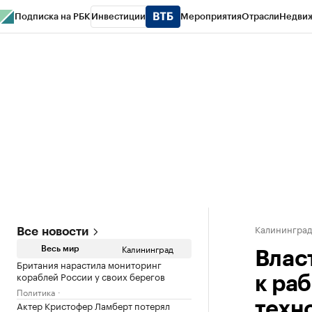
Подписка на РБК
Инвестиции
Мероприятия
Отрасли
Недви
РБК Life
Тренды
Визионеры
Национальные проекты
Город
Стиль
Кр
Спецпроекты СПб
Конференции СПб
Спецпроекты
Проверка конт
Калинингра
Все новости
Калининград
Весь мир
Влас
Британия нарастила мониторинг
кораблей России у своих берегов
к ра
Политика
Актер Кристофер Ламберт потерял
техн