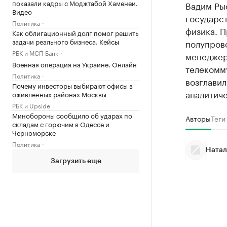
показали кадры с Моджтабой Хаменеи.
Вадим Ры
Видео
государс
Политика
физика. П
Как облигационный долг помог решить
задачи реального бизнеса. Кейсы
полупрово
РБК и МСП Банк
менеджер
Военная операция на Украине. Онлайн
телекомм
Политика
возглави
Почему инвесторы выбирают офисы в
аналитич
оживленных районах Москвы
РБК и Upside
Минобороны сообщило об ударах по
Авторы
Теги
складам с горючим в Одессе и
Черноморске
Политика
Натал
Загрузить еще