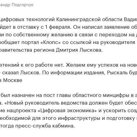
сандр Подгорчук
цифровых технологий Калининградской области Вади
йдет в отставку с 1 февраля. Он написал заявление о
ии по собственному желанию в связи с переходом на
ообщает портал «Клопс» со ссылкой на руководителя
равительства региона Дмитрия Лыскова.
етензий к его работе нет. Желаем ему успехов на но
 сказал Лысков. По информации издания, Рыскаль бу
в Москве
был назначен на пост главы областного минцифры в 
. «Новый руководитель ведомства должен будет обес
ие нацпроекта «Цифровая экономика» и ускорить соз
еобходимой для этого инфраструктуры и подготовку 
тогда пресс-служба кабмина.