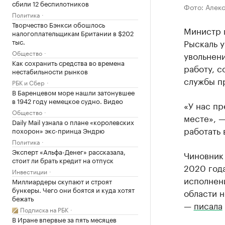
сбили 12 беспилотников
Фото: Алек
Политика
Творчество Бэнкси обошлось
Министр 
налогоплательщикам Британии в $202
Рыскаль у
тыс.
Общество
увольнен
Как сохранить средства во времена
работу, с
нестабильности рынков
службы п
РБК и Сбер
В Баренцевом море нашли затонувшее
в 1942 году немецкое судно. Видео
«У нас пр
Общество
месте», —
Daily Mail узнала о плане «королевских
работать 
похорон» экс-принца Эндрю
Политика
Эксперт «Альфа-Денег» рассказала,
Чиновник 
стоит ли брать кредит на отпуск
2020 года
Инвестиции
исполнен
Миллиардеры скупают и строят
бункеры. Чего они боятся и куда хотят
области н
бежать
—
писала
Подписка на РБК
В Иране впервые за пять месяцев