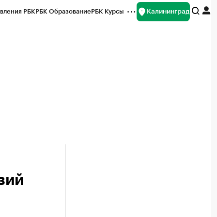
Калининград
вления РБК
РБК Образование
РБК Курсы
рейтинги
Франшизы
Газета
ок наличной валюты
нзий