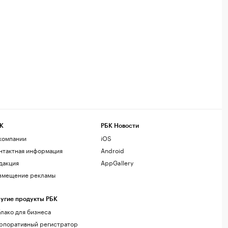
К
РБК Новости
компании
iOS
нтактная информация
Android
дакция
AppGallery
змещение рекламы
угие продукты РБК
лако для бизнеса
рпоративный регистратор