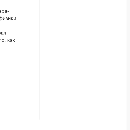
ера-
 физики
вал
о, как