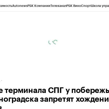
жимость
Autonews
РБК Компании
Телеканал
РБК Вино
Спорт
Школа упра
ипто
РБК Бизнес-среда
Дискуссионный клуб
Исследования
Кредитные 
рагентов
Политика
Экономика
Бизнес
Технологии и медиа
Финансы
Рын
д
е терминала СПГ у побереж
ноградска запретят хожден
в