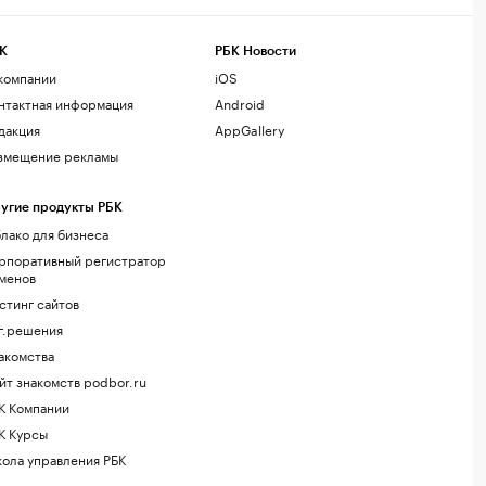
К
РБК Новости
компании
iOS
нтактная информация
Android
дакция
AppGallery
змещение рекламы
угие продукты РБК
лако для бизнеса
рпоративный регистратор
менов
стинг сайтов
г.решения
акомства
йт знакомств podbor.ru
К Компании
К Курсы
ола управления РБК