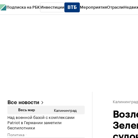
Подписка на РБК
Инвестиции
Мероприятия
Отрасли
Недви
РБК Life
Тренды
Визионеры
Национальные проекты
Город
Стиль
Кр
Спецпроекты СПб
Конференции СПб
Спецпроекты
Проверка конт
Калинингра
Все новости
Калининград
Весь мир
Возл
Над военной базой с комплексами
Patriot в Германии заметили
Зеле
беспилотники
Политика
судо