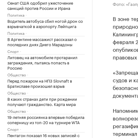
Сенат США одобрил ужесточение
Фото: «Газ
санкций против России и Ирана
Политика
В зоне т
Водитель автобуса сбил ногой дрон со
природног
взрывчаткой в аэропорту Лейпцига
Калинингр
Политика
В Аргентине массажист рассказал о
февраля 2
последних днях Диего Марадоны
опублико
Спорт
правовых 
Литовец на автомобиле протаранил
заграждения, пытаясь попасть в
Россию
«Запрещае
Общество
судов и к
Перед пожаром на НПЗ Slovnaft в
Братиславе произошел взрыв
безопасно
Общество
документ
В каких странах дети при рождении
получают гражданство. Карта мира
Напомним
Общество
19-летняя россиянка впервые победила
волнорезо
соперницу из топ-20 на турнире WTA
регазифи
Спорт
терминал 
Пентагон показал 16 новых записей с