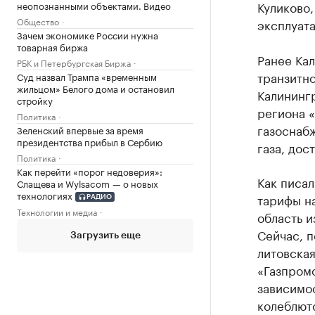
Куликово,
неопознанными объектами. Видео
Общество
эксплуата
Зачем экономике России нужна
товарная биржа
Ранее Кал
РБК и Петербургская Биржа
транзитн
Суд назвал Трампа «временным
жильцом» Белого дома и остановил
Калининг
стройку
региона «
Политика
газоснаб
Зеленский впервые за время
президентства прибыл в Сербию
газа, дос
Политика
Как перейти «порог недоверия»:
Как писал
Слащева и Wylsacom — о новых
технологиях
тарифы на
РАДИО
Технологии и медиа
область и
Сейчас, п
Загрузить еще
литовска
«Газпромо
зависимос
колеблютс