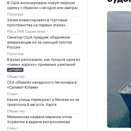
В США анонсировали новую мирную
сделку с Ираном «сегодня или завтра»
Политика
Зачем инвестировать в торговые
пространства на первых этажах
РБК и ПИК Серия плюс
Сенатор США предрек обеднение
американцев из-за санкций против
России
Политика
В вузах рассказали, как прошла одна из
«самых жарких» приемных кампаний
РАДИО
Общество
СКА обменял канадского легионера в
«Салават Юлаев»
Спорт
Какие улицы перекроют в Москве из-за
триатлона 8 августа. Карта
Общество
Мельникова назвала мерзким отказ
Хорватии в выдаче виз россиянам
Спорт