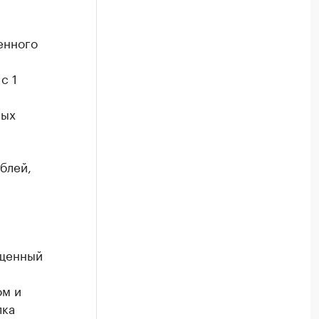
енного
с 1
ных
блей,
ищенный
ом и
лка