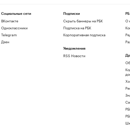
Социальные сети
Подписки
РБ
ВКонтакте
Скрыть баннеры на РБК
О 
Одноклассники
Подписка на РБК
Ко
Telegram
Корпоративная подписка
Ре
Дзен
Ра
Уведомления
RSS Новости
Др
Об
Ко
до
Хо
Ре
Зн
Са
РБ
РБ
Шк