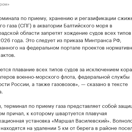
пром»
ерминала по приему, хранению и регазификации сжиж
о газа (СПГ) в акватории Балтийского моря в
адской области запретят хождение судов всех типов 
026 года. Это следует из приказа Минтранса РФ,
ванного на федеральном портале проектов норматив
актов.
тся плавание всех типов судов за исключением кора
атеров военно-морского флота, федеральной службы
сти России, а также газовозов», — сказано в тексте
а.
, терминал по приему газа представляет собой защ
м причал, к которому швартуется плавучая
кационная установка «Маршал Василевский». Волнол
находятся на удалении 5 км от берега в районе посе