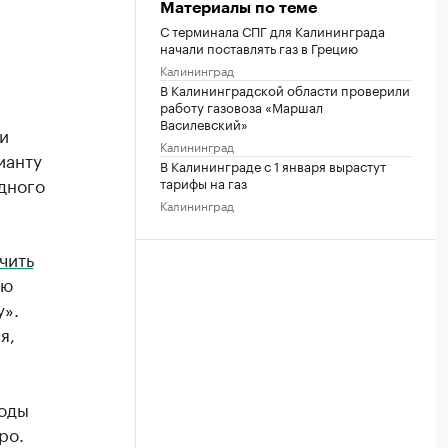
Материалы по теме
С терминала СПГ для Калининграда
начали поставлять газ в Грецию
Калининград
В Калининградской области проверили
работу газовоза «Маршал
Василевский»
и
Калининград
ианту
В Калининграде с 1 января вырастут
дного
тарифы на газ
Калининград
чить
ую
у».
я,
ходы
ро.