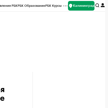
Калининград
вления РБК
РБК Образование
РБК Курсы
рейтинги
Франшизы
Газета
ок наличной валюты
ья
ие