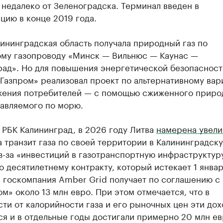
 недалеко от Зеленоградска. Терминал введен в
цию в конце 2019 года.
ининградская область получала природный газ по
ому газопроводу «Минск — Вильнюс — Каунас —
рад». Но для повышения энергетической безопасност
Газпром» реализовал проект по альтернативному вар
жения потребителей — с помощью сжиженного приро
тавляемого по морю.
 РБК Калининград, в 2026 году Литва
намерена увели
 транзит газа по своей территории в Калининградск
з-за «инвестиций в газотранспортную инфраструктур
о десятилетнему контракту, который истекает 1 январ
я госкомпания Amber Grid получает по соглашению с
м» около 13 млн евро. При этом отмечается, что в
ти от калорийности газа и его рыночных цен эти до
я и в отдельные годы достигали примерно 20 млн ев