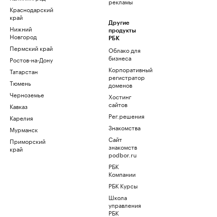
рекламы
Краснодарский
край
Другие
Нижний
продукты
Новгород
РБК
Пермский край
Облако для
бизнеса
Ростов-на-Дону
Корпоративный
Татарстан
регистратор
Тюмень
доменов
Черноземье
Хостинг
сайтов
Кавказ
Рег.решения
Карелия
Знакомства
Мурманск
Сайт
Приморский
знакомств
край
podbor.ru
РБК
Компании
РБК Курсы
Школа
управления
РБК