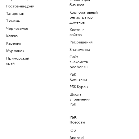
бизнеса
Ростов-на-Дону
Корпоративный
Татарстан
регистратор
Тюмень
доменов
Черноземье
Хостинг
сайтов
Кавказ
Рег.решения
Карелия
Знакомства
Мурманск
Сайт
Приморский
знакомств
край
podbor.ru
РБК
Компании
РБК Курсы
Школа
управления
РБК
РБК
Новости
iOS
Android