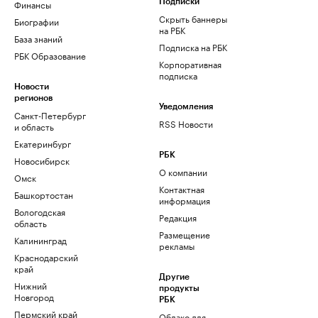
Финансы
Подписки
Скрыть баннеры
Биографии
на РБК
База знаний
Подписка на РБК
РБК Образование
Корпоративная
подписка
Новости
регионов
Уведомления
Санкт-Петербург
RSS Новости
и область
Екатеринбург
РБК
Новосибирск
О компании
Омск
Контактная
Башкортостан
информация
Вологодская
Редакция
область
Размещение
Калининград
рекламы
Краснодарский
край
Другие
Нижний
продукты
Новгород
РБК
Пермский край
Облако для