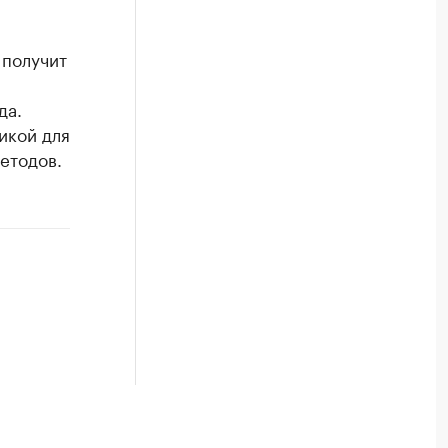
 получит
да.
икой для
етодов.