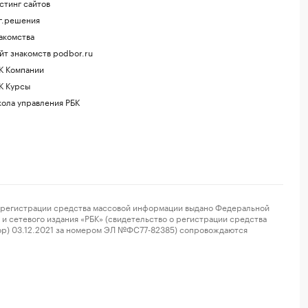
стинг сайтов
г.решения
акомства
йт знакомств podbor.ru
К Компании
К Курсы
ола управления РБК
регистрации средства массовой информации выдано Федеральной
и сетевого издания «РБК» (свидетельство о регистрации средства
ор) 03.12.2021 за номером ЭЛ №ФС77-82385) сопровождаются