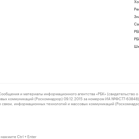
Хо
Ре
Зн
Са
РБ
РБ
Шк
ения и материалы информационного агентства «РБК» (свидетельство о 
овых коммуникаций (Роскомнадзор) 09.12.2015 за номером ИА №ФС77-63848) 
 связи, информационных технологий и массовых коммуникаций (Роскомнадз
нажмите Ctrl + Enter