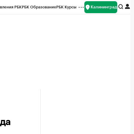
Калининград
вления РБК
РБК Образование
РБК Курсы
рейтинги
Франшизы
Газета
ок наличной валюты
ада