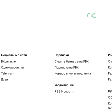
Социальные сети
Подписки
РБ
ВКонтакте
Скрыть баннеры на РБК
О 
Одноклассники
Подписка на РБК
Ко
Telegram
Корпоративная подписка
Ре
Дзен
Ра
Уведомления
RSS Новости
Др
Об
Ко
до