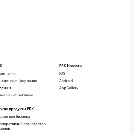
К
РБК Новости
компании
iOS
нтактная информация
Android
дакция
AppGallery
змещение рекламы
угие продукты РБК
лако для бизнеса
рпоративный регистратор
менов