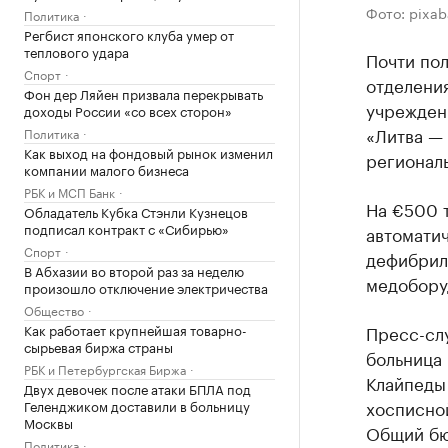
Фото: pixa
Политика
Регбист японского клуба умер от
теплового удара
Почти по
Спорт
отделени
Фон дер Ляйен призвала перекрывать
учрежден
доходы России «со всех сторон»
«Литва —
Политика
Как выход на фондовый рынок изменил
региональ
компании малого бизнеса
РБК и МСП Банк
На €500 
Обладатель Кубка Стэнли Кузнецов
подписал контракт с «Сибирью»
автоматич
Спорт
дефибрил
В Абхазии во второй раз за неделю
медобору
произошло отключение электричества
Общество
Как работает крупнейшая товарно-
Пресс-слу
сырьевая биржа страны
больница
РБК и Петербургская Биржа
Клайпеды 
Двух девочек после атаки БПЛА под
хосписно
Геленджиком доставили в больницу
Москвы
Общий бю
Политика