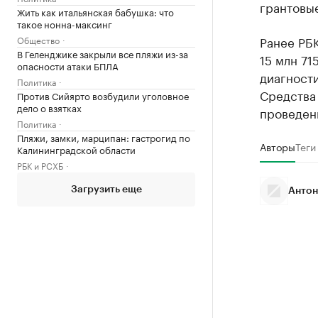
грантовые
Жить как итальянская бабушка: что
такое нонна-максинг
Ранее РБ
Общество
В Геленджике закрыли все пляжи из-за
15 млн 71
опасности атаки БПЛА
диагности
Политика
Средства
Против Сийярто возбудили уголовное
дело о взятках
проведен
Политика
Пляжи, замки, марципан: гастрогид по
Авторы
Теги
Калининградской области
РБК и РСХБ
Загрузить еще
Антон