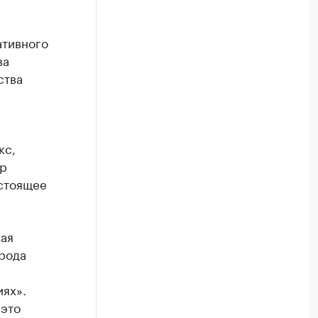
ативного
ва
ства
кс,
ор
остоящее
кая
рода
ях».
 это