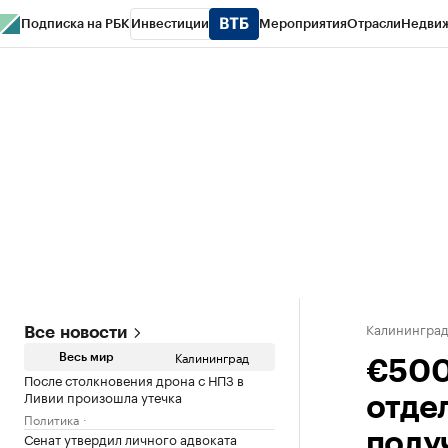
Подписка на РБК
Инвестиции
Мероприятия
Отрасли
Недви
РБК Life
Тренды
Визионеры
Национальные проекты
Город
Стиль
Кр
Спецпроекты СПб
Конференции СПб
Спецпроекты
Проверка конт
Калинингра
Все новости
Калининград
Весь мир
€500
После столкновения дрона с НПЗ в
Ливии произошла утечка
отде
Политика
Сенат утвердил личного адвоката
полу