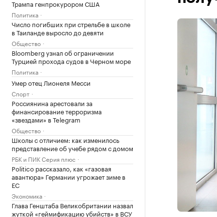
Трампа генпрокурором США
Политика
Число погибших при стрельбе в школе
в Таиланде выросло до девяти
Общество
Bloomberg узнал об ограничении
Турцией прохода судов в Черном море
Политика
Умер отец Лионеля Месси
Спорт
Россиянина арестовали за
финансирование терроризма
«звездами» в Telegram
Общество
Школы с отличием: как изменилось
представление об учебе рядом с домом
РБК и ПИК Серия плюс
Politico рассказало, как «газовая
авантюра» Германии угрожает зиме в
ЕС
Экономика
Глава Генштаба Великобритании назвал
жуткой «геймификацию убийств» в ВСУ