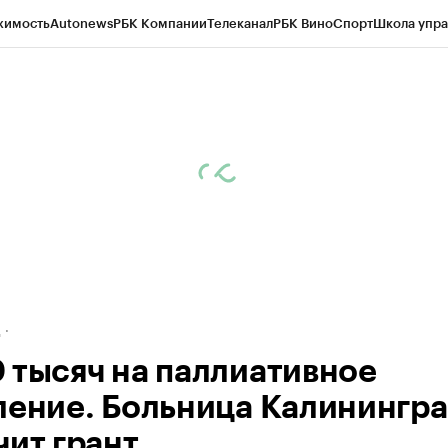
жимость
Autonews
РБК Компании
Телеканал
РБК Вино
Спорт
Школа упра
ипто
РБК Бизнес-среда
Дискуссионный клуб
Исследования
Кредитные 
рагентов
Политика
Экономика
Бизнес
Технологии и медиа
Финансы
Рын
д
 тысяч на паллиативное
ление. Больница Калинингр
чит грант