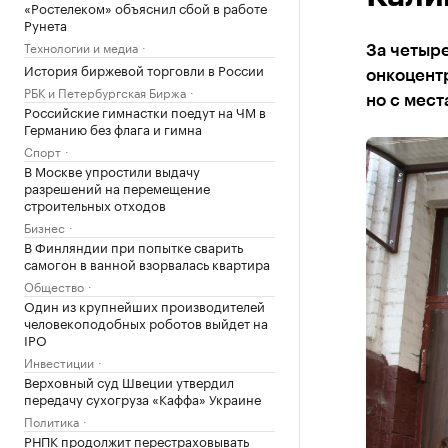
«Ростелеком» объяснил сбой в работе
Рунета
Технологии и медиа
За четыре
История биржевой торговли в России
онкоцентр
РБК и Петербургская Биржа
но с мест
Российские гимнастки поедут на ЧМ в
Германию без флага и гимна
Спорт
В Москве упростили выдачу
разрешений на перемещение
строительных отходов
Бизнес
В Финляндии при попытке сварить
самогон в ванной взорвалась квартира
Общество
Один из крупнейших производителей
человекоподобных роботов выйдет на
IPO
Инвестиции
Верховный суд Швеции утвердил
передачу сухогруза «Каффа» Украине
Политика
РНПК продолжит перестраховывать