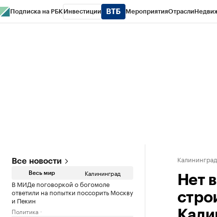
Подписка на РБК
Инвестиции
Мероприятия
Отрасли
Недви
РБК Life
Тренды
Визионеры
Национальные проекты
Город
Стиль
Кр
Спецпроекты СПб
Конференции СПб
Спецпроекты
Проверка конт
Калинингра
Все новости
Калининград
Весь мир
Нет 
В МИДе поговоркой о богомоле
ответили на попытки поссорить Москву
стро
и Пекин
Политика
Кали