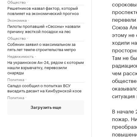
Общество
сороковых
Решетников назвал фактор, который
проспект
повлияет на экономический прогноз
перевели
Экономика
Пилоты пропавшей «Сессны» назвали
Союза Але
причину жесткой посадки на лес
этому не
Общество
ходили н
Собянин заявил о максимальном за
просторны
пять лет темпе строительства метро
Недвижимость
Там не бы
На украинском Ан-24, рядом с которым
радиацион
нашли взрывчатку, перевозили
чем расс
снаряды
Политика
обществе
Сальдо сообщил о попытках ВСУ
оказывал
высадить десант на Кинбурнской косе
ситуация 
Политика
Загрузить еще
В начале 
пожар. Ни
преобразо
повышени