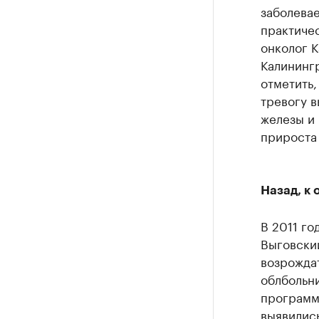
заболева
практичес
онколог К
Калинингр
отметить,
тревогу 
железы и 
прироста
Назад, к 
В 2011 го
Выговский
возрождат
облбольн
программ
выявилис