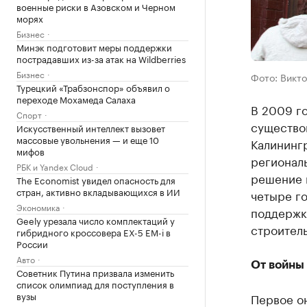
военные риски в Азовском и Черном
морях
Бизнес
Минэк подготовит меры поддержки
пострадавших из-за атак на Wildberries
Бизнес
Фото: Викто
Турецкий «Трабзонспор» объявил о
переходе Мохамеда Салаха
В 2009 г
Спорт
существо
Искусственный интеллект вызовет
массовые увольнения — и еще 10
Калинингр
мифов
региональ
РБК и Yandex Cloud
решение 
The Economist увидел опасность для
стран, активно вкладывающихся в ИИ
четыре го
Экономика
поддержка
Geely урезала число комплектаций у
строитель
гибридного кроссовера EX-5 EM-i в
России
Авто
От войны
Советник Путина призвала изменить
список олимпиад для поступления в
вузы
Первое он