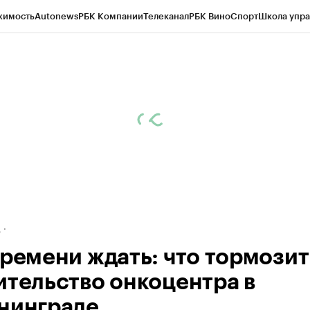
жимость
Autonews
РБК Компании
Телеканал
РБК Вино
Спорт
Школа упра
ипто
РБК Бизнес-среда
Дискуссионный клуб
Исследования
Кредитные 
рагентов
Политика
Экономика
Бизнес
Технологии и медиа
Финансы
Рын
д
времени ждать: что тормозит
ительство онкоцентра в
нинграде