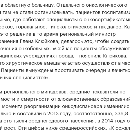
в областную больницу. Отдельного онкологического
 там не стали организовывать, пациентов госпитализ
ьные, где работают специалисты с онкосертификатам
ское, торакальное, гинекологическое и так далее. Ка
 это решение в то время региональный министр
анения Елена Клюйкова, делалось это, чтобы создат
лечения онкобольных. «Сейчас пациенты обслуживают
цинских учреждениях города, - пояснила Клюйкова.
что хирургическое вмешательство осуществляют в ча
 Пациенты вынуждены простаивать очереди и лечитьс
ьных специалистов».
м регионального минздрава, средние показатели по
мости и смертности от злокачественных образований
с момента реорганизации онкодиспансера изменилис
льно и составили в 2013 году, соответственно, 336,8 
а сто тысяч среднегодового населения, в 2014 году 
й рост. Эти цифры ниже среднероссийских. «К сожа