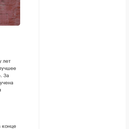
 лет
 лучшее
. За
учена
я
в конце