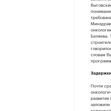
Выговский
понимани
требовани
Минздрав
онкологии
Беляева. 
строитель
говорилос
словам В
программу
Задержки
Почти сра
онкологи
развития
заложили 
калининг