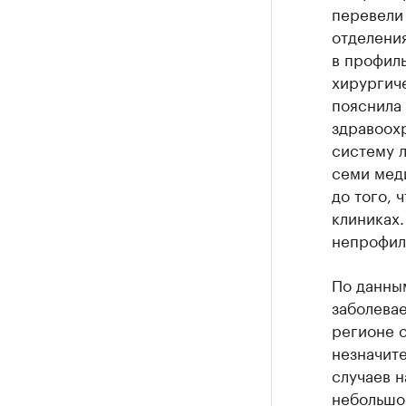
перевели 
отделения
в профил
хирургиче
пояснила
здравоохр
систему 
семи меди
до того, 
клиниках.
непрофил
По данны
заболевае
регионе 
незначите
случаев н
небольшо