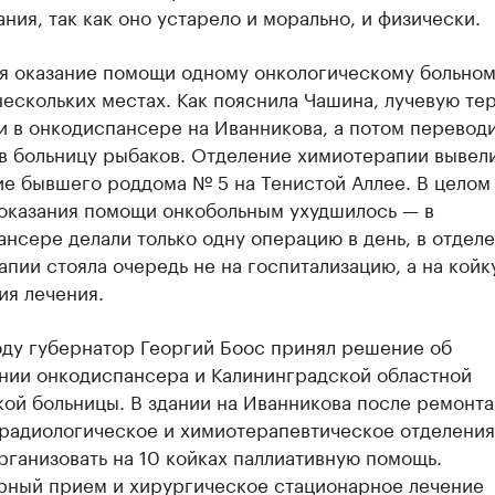
ния, так как оно устарело и морально, и физически.
мя оказание помощи одному онкологическому больно
нескольких местах. Как пояснила Чашина, лучевую те
и в онкодиспансере на Иванникова, а потом перевод
в больницу рыбаков. Отделение химиотерапии вывели
е бывшего роддома № 5 на Тенистой Аллее. В целом
 оказания помощи онкобольным ухудшилось — в
нсере делали только одну операцию в день, в отдел
пии стояла очередь не на госпитализацию, а на койку
ия лечения.
оду губернатор Георгий Боос принял решение об
нии онкодиспансера и Калининградской областной
ой больницы. В здании на Иванникова после ремонта
 радиологическое и химиотерапевтическое отделения
рганизовать на 10 койках паллиативную помощь.
рный прием и хирургическое стационарное лечение