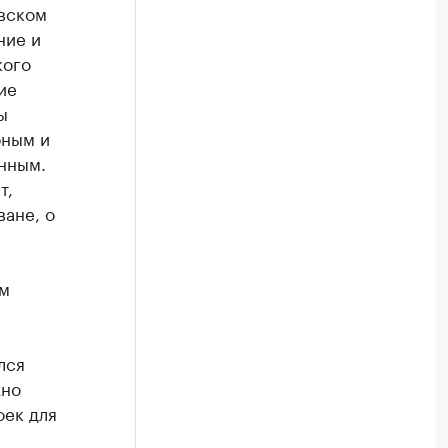
овском
ние и
кого
ие
ы
бным и
енным.
т,
ане, о
ам
лся
жно
оек для