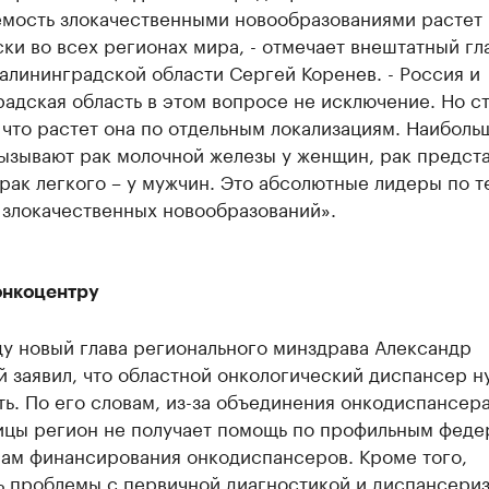
емость злокачественными новообразованиями растет
ки во всех регионах мира, - отмечает внештатный гл
алининградской области Сергей Коренев. - Россия и
адская область в этом вопросе не исключение. Но с
 что растет она по отдельным локализациям. Наибол
вызывают рак молочной железы у женщин, рак предст
рак легкого – у мужчин. Это абсолютные лидеры по 
 злокачественных новообразований».
онкоцентру
ду новый глава регионального минздрава Александр
 заявил, что областной онкологический диспансер н
ь. По его словам, из-за объединения онкодиспансера
ицы регион не получает помощь по профильным фед
ам финансирования онкодиспансеров. Кроме того,
ь проблемы с первичной диагностикой и диспансериз