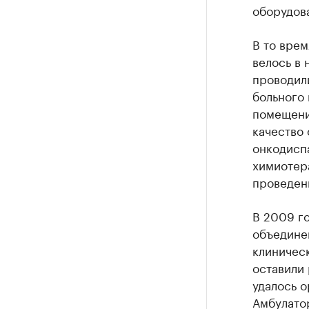
оборудова
В то вре
велось в 
проводил
больного 
помещени
качество
онкодиспа
химиотера
проведен
В 2009 г
объедине
клиническ
оставили
удалось о
Амбулато