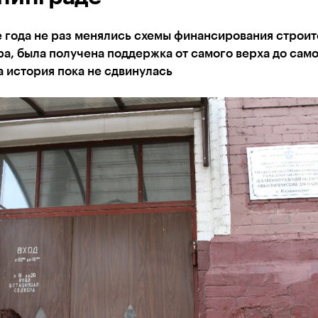
 года не раз менялись схемы финансирования строит
а, была получена поддержка от самого верха до само
а история пока не сдвинулась