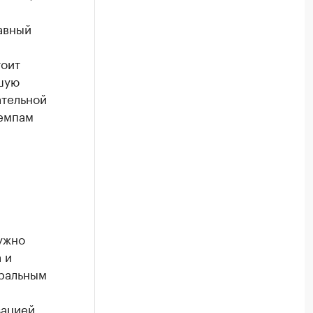
авный
тоит
ьшую
ательной
темпам
ужно
 и
еральным
ацией.