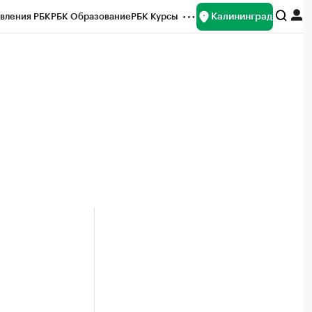
Калининград
вления РБК
РБК Образование
РБК Курсы
рейтинги
Франшизы
Газета
ок наличной валюты