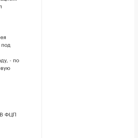
л
сея
 под
ду, - по
евую
 В ФЦП