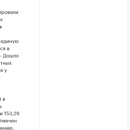
ировали
и:
к
ь единую
ся в
 – Дошло
стных
я у
 в
ь
и 153,29
отмечен
лению,