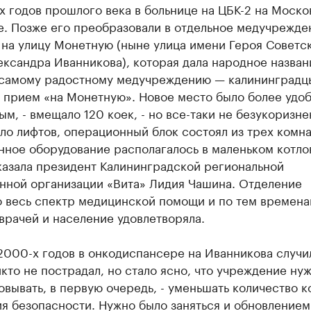
 годов прошлого века в больнице на ЦБК-2 на Моск
е. Позже его преобразовали в отдельное медучрежде
 на улицу Монетную (ныне улица имени Героя Советс
ксандра Иванникова), которая дала народное назван
 самому радостному медучреждению — калининградц
а прием «на Монетную». Новое место было более удо
м, - вмещало 120 коек, - но все-таки не безукоризн
ло лифтов, операционный блок состоял из трех комна
ное оборудование располагалось в маленьком котлов
казала президент Калининградской региональной
нной организации «Вита» Лидия Чашина. Отделение
о весь спектр медицинской помощи и по тем времен
врачей и население удовлетворяла.
2000-х годов в онкодиспансере на Иванникова случи
кто не пострадал, но стало ясно, что учреждение ну
вывать, в первую очередь, - уменьшать количество к
я безопасности. Нужно было заняться и обновлением