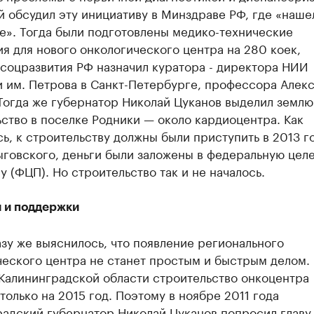
 обсудил эту инициативу в Минздраве РФ, где «наше
е». Тогда были подготовлены медико-технические
я для нового онкологического центра на 280 коек,
соцразвития РФ назначил куратора - директора НИИ
 им. Петрова в Санкт-Петербурге, профессора Алек
Тогда же губернатор Николай Цуканов выделил землю
ство в поселке Родники — около кардиоцентра. Как
ь, к строительству должны были приступить в 2013 го
ыговского, деньги были заложены в федеральную цел
 (ФЦП). Но строительство так и не началось.
 и поддержки
зу же выяснилось, что появление регионального
ческого центра не станет простым и быстрым делом.
 Калининградской области строительство онкоцентра
только на 2015 год. Поэтому в ноябре 2011 года
радский губернатор Николай Цуканов попросил главу