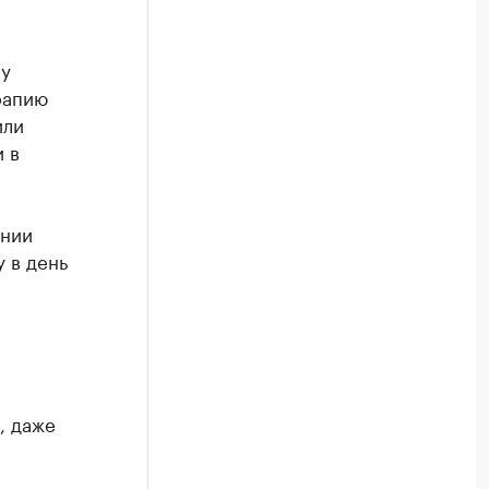
му
рапию
или
 в
ении
 в день
, даже