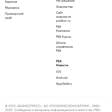
Рег.решения
Карелия
Знакомства
Мурманск
Сайт
Приморский
знакомств
край
podbor.ru
РБК
Компании
РБК Курсы
Школа
управления
РБК
РБК
Новости
iOS
Android
AppGallery
© ООО «БИЗНЕСПРЕСС», АО «РОСБИЗНЕСКОНСАЛТИНГ», 1995–
2026. Сообщения и материалы информационного агентства «РБК»