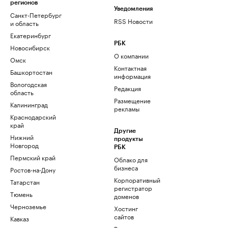
регионов
Уведомления
Санкт-Петербург
RSS Новости
и область
Екатеринбург
РБК
Новосибирск
О компании
Омск
Контактная
Башкортостан
информация
Вологодская
Редакция
область
Размещение
Калининград
рекламы
Краснодарский
край
Другие
Нижний
продукты
Новгород
РБК
Пермский край
Облако для
бизнеса
Ростов-на-Дону
Корпоративный
Татарстан
регистратор
Тюмень
доменов
Черноземье
Хостинг
сайтов
Кавказ