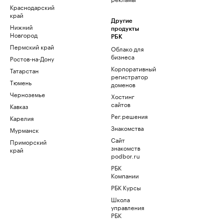
Краснодарский
край
Другие
Нижний
продукты
Новгород
РБК
Пермский край
Облако для
бизнеса
Ростов-на-Дону
Корпоративный
Татарстан
регистратор
Тюмень
доменов
Черноземье
Хостинг
сайтов
Кавказ
Рег.решения
Карелия
Знакомства
Мурманск
Сайт
Приморский
знакомств
край
podbor.ru
РБК
Компании
РБК Курсы
Школа
управления
РБК