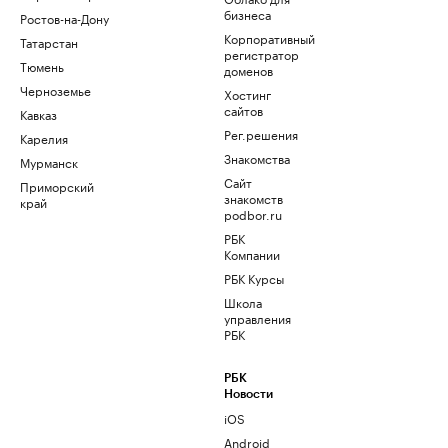
бизнеса
Ростов-на-Дону
Корпоративный
Татарстан
регистратор
Тюмень
доменов
Черноземье
Хостинг
сайтов
Кавказ
Рег.решения
Карелия
Знакомства
Мурманск
Сайт
Приморский
знакомств
край
podbor.ru
РБК
Компании
РБК Курсы
Школа
управления
РБК
РБК
Новости
iOS
Android