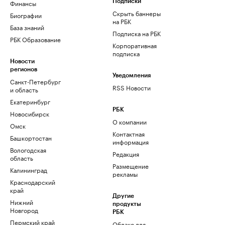
Финансы
Подписки
Скрыть баннеры
Биографии
на РБК
База знаний
Подписка на РБК
РБК Образование
Корпоративная
подписка
Новости
регионов
Уведомления
Санкт-Петербург
RSS Новости
и область
Екатеринбург
РБК
Новосибирск
О компании
Омск
Контактная
Башкортостан
информация
Вологодская
Редакция
область
Размещение
Калининград
рекламы
Краснодарский
край
Другие
Нижний
продукты
Новгород
РБК
Пермский край
Облако для