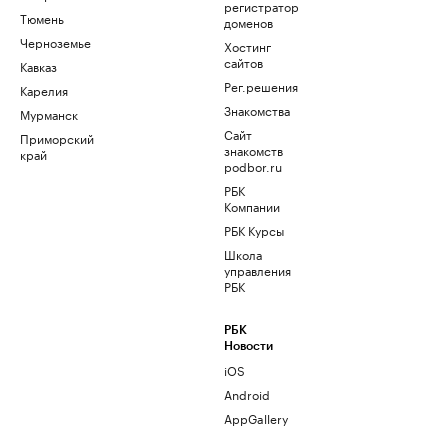
регистратор
Тюмень
доменов
Черноземье
Хостинг
сайтов
Кавказ
Рег.решения
Карелия
Знакомства
Мурманск
Сайт
Приморский
знакомств
край
podbor.ru
РБК
Компании
РБК Курсы
Школа
управления
РБК
РБК
Новости
iOS
Android
AppGallery