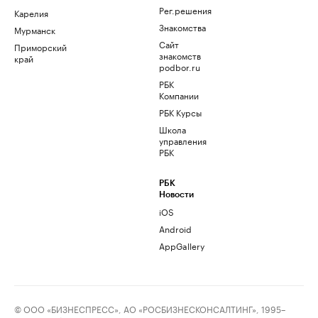
Рег.решения
Карелия
Знакомства
Мурманск
Сайт
Приморский
знакомств
край
podbor.ru
РБК
Компании
РБК Курсы
Школа
управления
РБК
РБК
Новости
iOS
Android
AppGallery
© ООО «БИЗНЕСПРЕСС», АО «РОСБИЗНЕСКОНСАЛТИНГ», 1995–