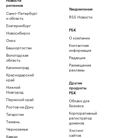
Новости
регионов
Уведомления
Санкт-Петербург
RSS Новости
и область
Екатеринбург
РБК
Новосибирск
О компании
Омск
Контактная
Башкортостан
информация
Вологодская
Редакция
область
Размещение
Калининград
рекламы
Краснодарский
край
Другие
Нижний
продукты
Новгород
РБК
Пермский край
Облако для
бизнеса
Ростов-на-Дону
Корпоративный
Татарстан
регистратор
Тюмень
доменов
Черноземье
Хостинг
сайтов
Кавказ