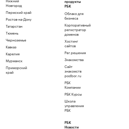
Нижний
продукты
Новгород
РБК
Пермский край
Облако для
бизнеса
Ростов-на-Дону
Корпоративный
Татарстан
регистратор
Тюмень
доменов
Черноземье
Хостинг
сайтов
Кавказ
Рег.решения
Карелия
Знакомства
Мурманск
Сайт
Приморский
знакомств
край
podbor.ru
РБК
Компании
РБК Курсы
Школа
управления
РБК
РБК
Новости