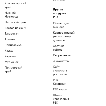
Краснодарский
край
Другие
Нижний
продукты
Новгород
РБК
Пермский край
Облако для
бизнеса
Ростов-на-Дону
Корпоративный
Татарстан
регистратор
Тюмень
доменов
Черноземье
Хостинг
сайтов
Кавказ
Рег.решения
Карелия
Знакомства
Мурманск
Сайт
Приморский
знакомств
край
podbor.ru
РБК
Компании
РБК Курсы
Школа
управления
РБК