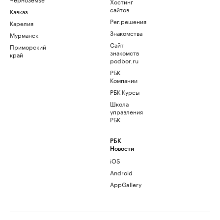
Хостинг
сайтов
Кавказ
Рег.решения
Карелия
Знакомства
Мурманск
Сайт
Приморский
знакомств
край
podbor.ru
РБК
Компании
РБК Курсы
Школа
управления
РБК
РБК
Новости
iOS
Android
AppGallery