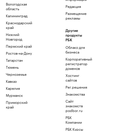
Вологодская
Редакция
область
Размещение
Калининград
рекламы
Краснодарский
край
Другие
Нижний
продукты
Новгород
РБК
Пермский край
Облако для
бизнеса
Ростов-на-Дону
Корпоративный
Татарстан
регистратор
Тюмень
доменов
Черноземье
Хостинг
сайтов
Кавказ
Рег.решения
Карелия
Знакомства
Мурманск
Сайт
Приморский
знакомств
край
podbor.ru
РБК
Компании
РБК Курсы