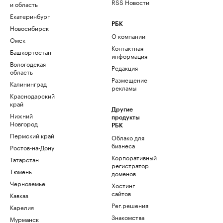
RSS Новости
и область
Екатеринбург
РБК
Новосибирск
О компании
Омск
Контактная
Башкортостан
информация
Вологодская
Редакция
область
Размещение
Калининград
рекламы
Краснодарский
край
Другие
Нижний
продукты
Новгород
РБК
Пермский край
Облако для
бизнеса
Ростов-на-Дону
Корпоративный
Татарстан
регистратор
Тюмень
доменов
Черноземье
Хостинг
сайтов
Кавказ
Рег.решения
Карелия
Знакомства
Мурманск