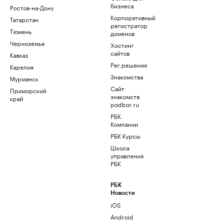
бизнеса
Ростов-на-Дону
Корпоративный
Татарстан
регистратор
Тюмень
доменов
Черноземье
Хостинг
сайтов
Кавказ
Рег.решения
Карелия
Знакомства
Мурманск
Сайт
Приморский
знакомств
край
podbor.ru
РБК
Компании
РБК Курсы
Школа
управления
РБК
РБК
Новости
iOS
Android