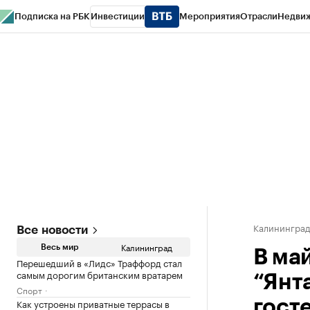
Подписка на РБК
Инвестиции
Мероприятия
Отрасли
Недви
РБК Life
Тренды
Визионеры
Национальные проекты
Город
Стиль
Кр
Спецпроекты СПб
Конференции СПб
Спецпроекты
Проверка конт
Калинингра
Все новости
Калининград
Весь мир
В ма
Перешедший в «Лидс» Траффорд стал
самым дорогим британским вратарем
“Янт
Спорт
Как устроены приватные террасы в
гост