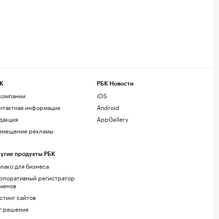
К
РБК Новости
компании
iOS
нтактная информация
Android
дакция
AppGallery
змещение рекламы
угие продукты РБК
лако для бизнеса
рпоративный регистратор
менов
стинг сайтов
г.решения