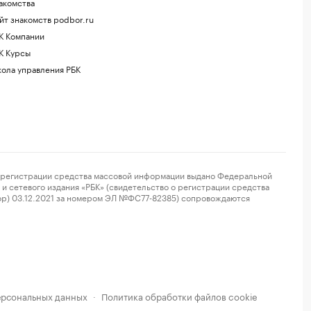
акомства
йт знакомств podbor.ru
К Компании
К Курсы
ола управления РБК
регистрации средства массовой информации выдано Федеральной
и сетевого издания «РБК» (свидетельство о регистрации средства
ор) 03.12.2021 за номером ЭЛ №ФС77-82385) сопровождаются
ерсональных данных
Политика обработки файлов cookie
·