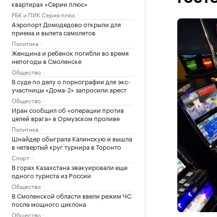
квартирах «Серии плюс»
РБК и ПИК Серия плюс
Аэропорт Домодедово открыли для
приема и вылета самолетов
Политика
Женщина и ребенок погибли во время
непогоды в Смоленске
Общество
В суде по делу о порнографии для экс-
участницы «Дома-2» запросили арест
Общество
Иран сообщил об «операции против
целей врага» в Ормузском проливе
Политика
Шнайдер обыграла Калинскую и вышла
в четвертый круг турнира в Торонто
Спорт
В горах Казахстана эвакуировали еще
одного туриста из России
Общество
В Смоленской области ввели режим ЧС
после мощного циклона
Общество