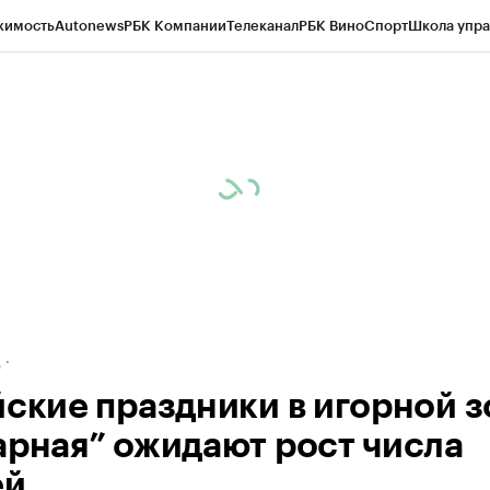
жимость
Autonews
РБК Компании
Телеканал
РБК Вино
Спорт
Школа упра
ипто
РБК Бизнес-среда
Дискуссионный клуб
Исследования
Кредитные 
рагентов
Политика
Экономика
Бизнес
Технологии и медиа
Финансы
Рын
д
йские праздники в игорной з
арная” ожидают рост числа
ей