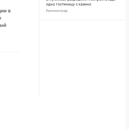
одну гостиницу с казино
ии в
Калининград
о
дый