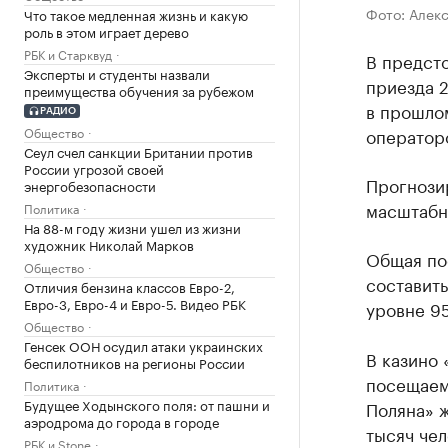
Фото: Алек
Что такое медленная жизнь и какую
роль в этом играет дерево
РБК и Старквуд
В предст
Эксперты и студенты назвали
приезда 2
преимущества обучения за рубежом
в прошло
РАДИО
Общество
оператор
Сеул счел санкции Британии против
России угрозой своей
Прогнози
энергобезопасности
масштабн
Политика
На 88-м году жизни ушел из жизни
художник Николай Марков
Общая по
Общество
составить
Отличия бензина классов Евро-2,
Евро-3, Евро-4 и Евро-5. Видео РБК
уровне 95
Общество
Генсек ООН осудил атаки украинских
В казино 
беспилотников на регионы России
посещаемо
Политика
Будущее Ходынского поля: от пашни и
Поляна» 
аэродрома до города в городе
тысяч чел
РБК и Stone