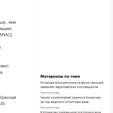
ше, чем
иацию
ИРИС).
м
ожет
а
Материалы по теме
Игорная зона региона на фоне санкций
заменяет европейских поставщиков
Калининград
Красная
Число посетителей казино в Куликово
за год выросло в полтора раза
 35
Калининград
В Куликово разрешили построить еще