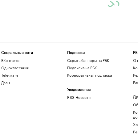
Социальные сети
Подписки
РБ
ВКонтакте
Скрыть баннеры на РБК
О 
Одноклассники
Подписка на РБК
Ко
Telegram
Корпоративная подписка
Ре
Дзен
Ра
Уведомления
RSS Новости
Др
Об
Ко
до
Хо
Ре