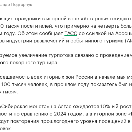
сандр Подгорчук
оящие праздники в игорной зоне «Янтарная» ожидают
0 тысяч посетителей, что примерно на четверть боль
м году. Об этом сообщает
ТАСС
со ссылкой на Ассоц
ов индустрии развлечений и событийного туризма (А
руемое увеличение турпотока связано с проведение
ого покерного турнира.
сещаемость всех игорных зон России в начале мая м
 100 тысяч человек, в прошлом году показатель был н
 тысяч.
«Сибирская монета» на Алтае ожидается 10%-ый рост
сти по сравнению с 2024 годом, а в игорной зоне «
ждут повторения прошлогоднего уровня посещений в
овек.