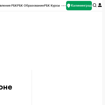
Калининград
вления РБК
РБК Образование
РБК Курсы
рейтинги
Франшизы
Газета
ок наличной валюты
оне