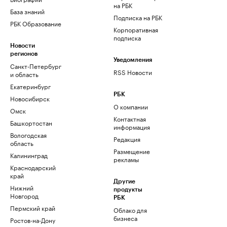
на РБК
База знаний
Подписка на РБК
РБК Образование
Корпоративная
подписка
Новости
регионов
Уведомления
Санкт-Петербург
RSS Новости
и область
Екатеринбург
РБК
Новосибирск
О компании
Омск
Контактная
Башкортостан
информация
Вологодская
Редакция
область
Размещение
Калининград
рекламы
Краснодарский
край
Другие
Нижний
продукты
Новгород
РБК
Пермский край
Облако для
бизнеса
Ростов-на-Дону