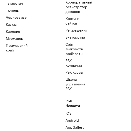
Корпоративный
Татарстан
регистратор
Тюмень
доменов
Черноземье
Хостинг
сайтов
Кавказ
Рег.решения
Карелия
Знакомства
Мурманск
Сайт
Приморский
знакомств
край
podbor.ru
РБК
Компании
РБК Курсы
Школа
управления
РБК
РБК
Новости
iOS
Android
AppGallery