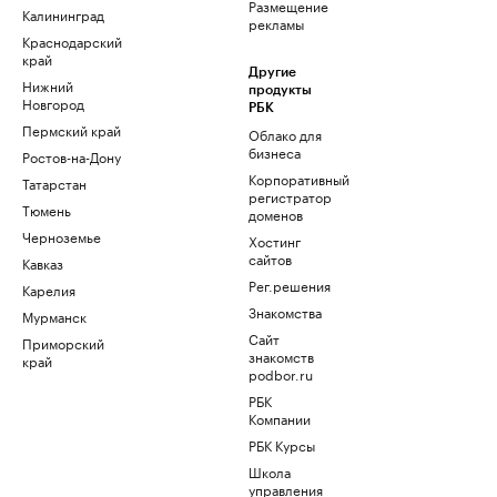
Размещение
Калининград
рекламы
Краснодарский
край
Другие
Нижний
продукты
Новгород
РБК
Пермский край
Облако для
бизнеса
Ростов-на-Дону
Корпоративный
Татарстан
регистратор
Тюмень
доменов
Черноземье
Хостинг
сайтов
Кавказ
Рег.решения
Карелия
Знакомства
Мурманск
Сайт
Приморский
знакомств
край
podbor.ru
РБК
Компании
РБК Курсы
Школа
управления