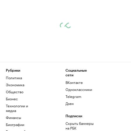
Рубрики
Социальные
сети
Политика
ВКонтакте
Экономика
Одноклассники
Общество
Telegram
Бизнес
Дзен
Технологии и
медиа
Финансы
Подписки
Скрыть баннеры
Биографии
на РБК