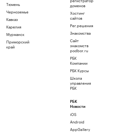
регистратор
Тюмень
доменов
Черноземье
Хостинг
сайтов
Кавказ
Рег.решения
Карелия
Знакомства
Мурманск
Сайт
Приморский
знакомств
край
podbor.ru
РБК
Компании
РБК Курсы
Школа
управления
РБК
РБК
Новости
iOS
Android
AppGallery