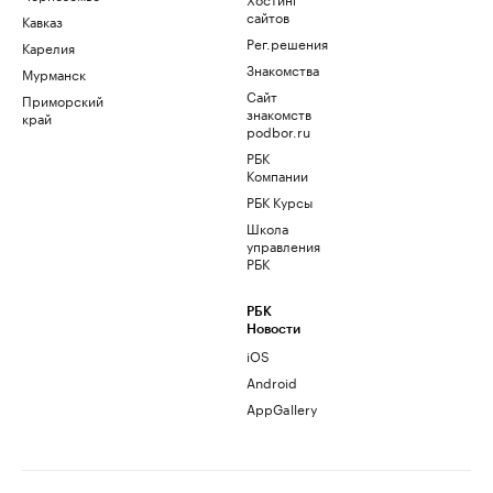
сайтов
Кавказ
Рег.решения
Карелия
Знакомства
Мурманск
Сайт
Приморский
знакомств
край
podbor.ru
РБК
Компании
РБК Курсы
Школа
управления
РБК
РБК
Новости
iOS
Android
AppGallery