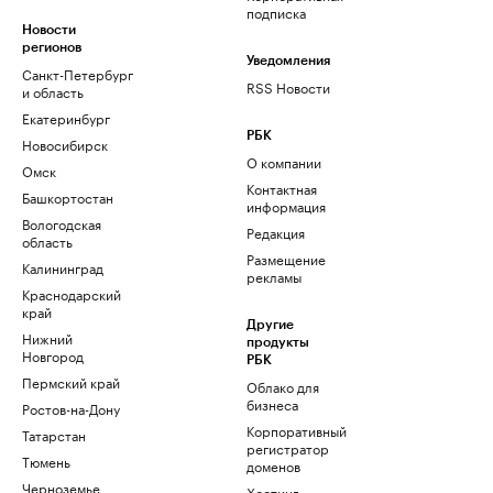
подписка
Новости
регионов
Уведомления
Санкт-Петербург
RSS Новости
и область
Екатеринбург
РБК
Новосибирск
О компании
Омск
Контактная
Башкортостан
информация
Вологодская
Редакция
область
Размещение
Калининград
рекламы
Краснодарский
край
Другие
Нижний
продукты
Новгород
РБК
Пермский край
Облако для
бизнеса
Ростов-на-Дону
Корпоративный
Татарстан
регистратор
Тюмень
доменов
Черноземье
Хостинг