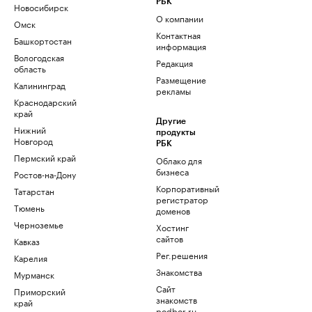
РБК
Новосибирск
О компании
Омск
Контактная
Башкортостан
информация
Вологодская
Редакция
область
Размещение
Калининград
рекламы
Краснодарский
край
Другие
Нижний
продукты
Новгород
РБК
Пермский край
Облако для
бизнеса
Ростов-на-Дону
Корпоративный
Татарстан
регистратор
Тюмень
доменов
Черноземье
Хостинг
сайтов
Кавказ
Рег.решения
Карелия
Знакомства
Мурманск
Сайт
Приморский
знакомств
край
podbor.ru