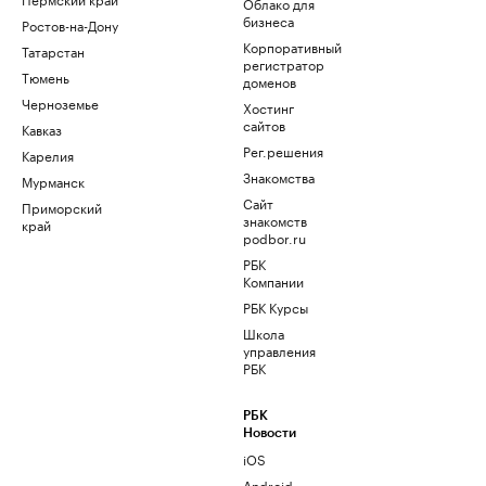
Облако для
бизнеса
Ростов-на-Дону
Корпоративный
Татарстан
регистратор
Тюмень
доменов
Черноземье
Хостинг
сайтов
Кавказ
Рег.решения
Карелия
Знакомства
Мурманск
Сайт
Приморский
знакомств
край
podbor.ru
РБК
Компании
РБК Курсы
Школа
управления
РБК
РБК
Новости
iOS
Android