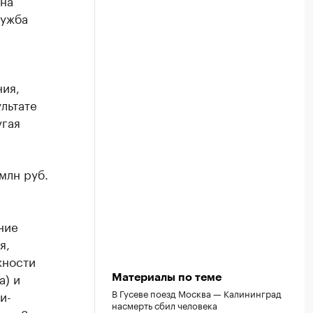
на
лужба
ия,
льтате
угая
млн руб.
ние
я,
жности
а) и
Материалы по теме
В Гусеве поезд Москва — Калининград
и-
насмерть сбил человека