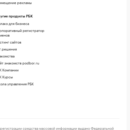
змещение рекламы
угие продукты РБК
лако для бизнеса
рпоративный регистратор
менов
стинг сайтов
г.решения
акомства
йт знакомств podbor.ru
К Компании
К Курсы
ола управления РБК
регистрации средства массовой информации выдано Федеральной