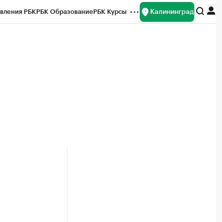
Калининград
вления РБК
РБК Образование
РБК Курсы
рейтинги
Франшизы
Газета
ок наличной валюты