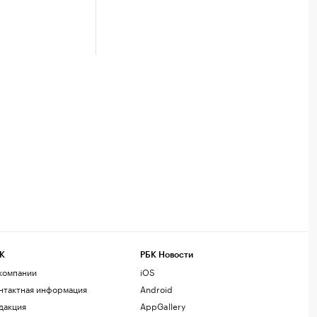
К
РБК Новости
компании
iOS
нтактная информация
Android
дакция
AppGallery