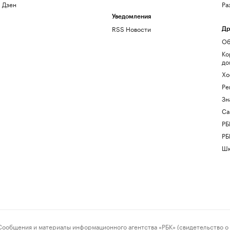
Дзен
Ра
Уведомления
RSS Новости
Др
Об
Ко
до
Хо
Ре
Зн
Са
РБ
РБ
Шк
ения и материалы информационного агентства «РБК» (свидетельство о 