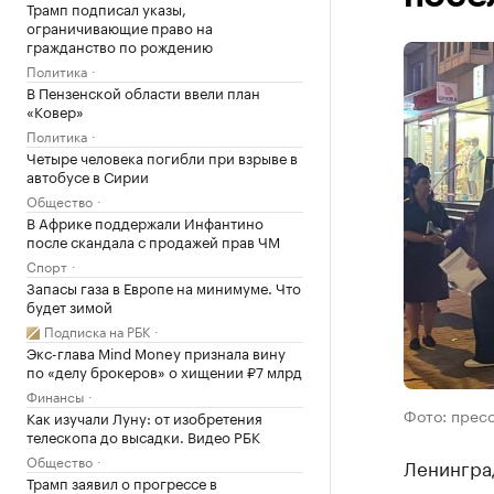
Трамп подписал указы,
ограничивающие право на
гражданство по рождению
Политика
В Пензенской области ввели план
«Ковер»
Политика
Четыре человека погибли при взрыве в
автобусе в Сирии
Общество
В Африке поддержали Инфантино
после скандала с продажей прав ЧМ
Спорт
Запасы газа в Европе на минимуме. Что
будет зимой
Подписка на РБК
Экс-глава Mind Money признала вину
по «делу брокеров» о хищении ₽7 млрд
Финансы
Фото: прес
Как изучали Луну: от изобретения
телескопа до высадки. Видео РБК
Общество
Ленингра
Трамп заявил о прогрессе в