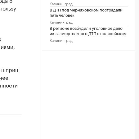
ода 8
Калининград
пользу
В ДТП под Черняховском пострадали
пять человек
Калининград
В регионе возбудили уголовное дело
из-за смертельного ДТП с полицейским
х
Калининград
ниями,
и шприц
нее
енности