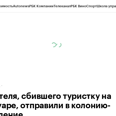
жимость
Autonews
РБК Компании
Телеканал
РБК Вино
Спорт
Школа упра
ипто
РБК Бизнес-среда
Дискуссионный клуб
Исследования
Кредитные 
рагентов
Политика
Экономика
Бизнес
Технологии и медиа
Финансы
Рын
д
теля, сбившего туристку на
уаре, отправили в колонию-
ление