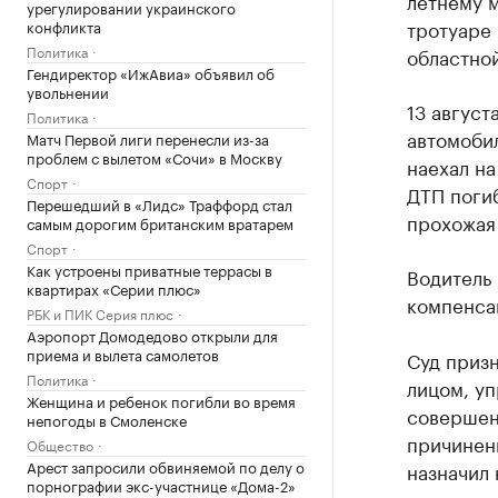
летнему 
урегулировании украинского
тротуаре
конфликта
Политика
областно
Гендиректор «ИжАвиа» объявил об
увольнении
13 август
Политика
автомоби
Матч Первой лиги перенесли из-за
проблем с вылетом «Сочи» в Москву
наехал на
Спорт
ДТП погиб
Перешедший в «Лидс» Траффорд стал
прохожая
самым дорогим британским вратарем
Спорт
Как устроены приватные террасы в
Водитель 
квартирах «Серии плюс»
компенса
РБК и ПИК Серия плюс
Аэропорт Домодедово открыли для
приема и вылета самолетов
Суд призн
Политика
лицом, у
Женщина и ребенок погибли во время
совершен
непогоды в Смоленске
причинени
Общество
Арест запросили обвиняемой по делу о
назначил 
порнографии экс-участнице «Дома-2»