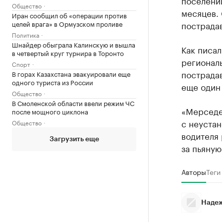
поселении
Общество
месяцев. 
Иран сообщил об «операции против
целей врага» в Ормузском проливе
пострада
Политика
Шнайдер обыграла Калинскую и вышла
Как писал
в четвертый круг турнира в Торонто
регионал
Спорт
пострада
В горах Казахстана эвакуировали еще
одного туриста из России
еще один
Общество
В Смоленской области ввели режим ЧС
«Мерседе
после мощного циклона
с неустан
Общество
водителя
Загрузить еще
за пьяную
Авторы
Теги
Надеж