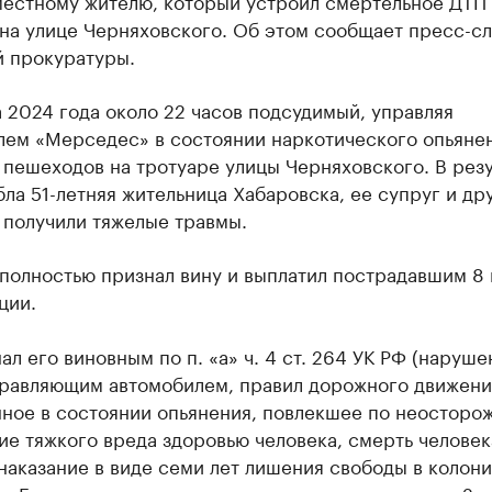
местному жителю, который устроил смертельное ДТП 
 на улице Черняховского. Об этом сообщает пресс-с
й прокуратуры.
а 2024 года около 22 часов подсудимый, управляя
лем «Мерседес» в состоянии наркотического опьянен
 пешеходов на тротуаре улицы Черняховского. В резу
ла 51-летняя жительница Хабаровска, ее супруг и др
 получили тяжелые травмы.
полностью признал вину и выплатил пострадавшим 8 
ции.
ал его виновным по п. «а» ч. 4 ст. 264 УК РФ (наруше
правляющим автомобилем, правил дорожного движени
ное в состоянии опьянения, повлекшее по неосторо
е тяжкого вреда здоровью человека, смерть человек
наказание в виде семи лет лишения свободы в колони