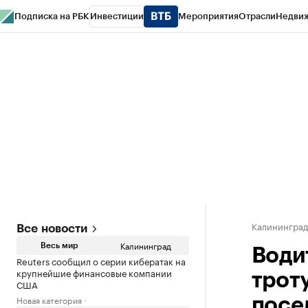
Подписка на РБК
Инвестиции
Мероприятия
Отрасли
Недви
РБК Life
Тренды
Визионеры
Национальные проекты
Город
Стиль
Кр
Спецпроекты СПб
Конференции СПб
Спецпроекты
Проверка конт
Калинингра
Все новости
Калининград
Весь мир
Води
Reuters сообщил о серии кибератак на
крупнейшие финансовые компании
трот
США
Новая категория
посе