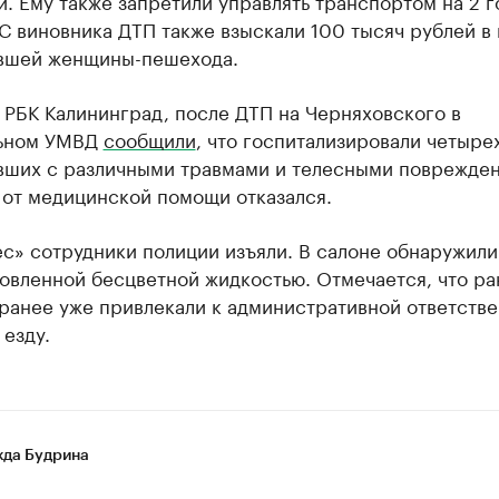
. Ему также запретили управлять транспортом на 2 г
С виновника ДТП также взыскали 100 тысяч рублей в 
вшей женщины-пешехода.
 РБК Калининград, после ДТП на Черняховского в
ьном УМВД
сообщили
, что госпитализировали четыре
вших с различными травмами и телесными поврежде
 от медицинской помощи отказался.
с» сотрудники полиции изъяли. В салоне обнаружил
овленной бесцветной жидкостью. Отмечается, что ра
 ранее уже привлекали к административной ответств
 езду.
да Будрина