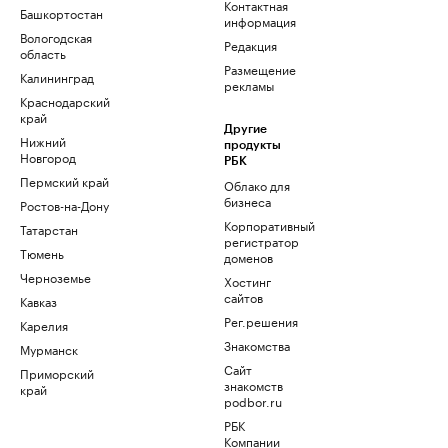
Контактная
Башкортостан
информация
Вологодская
Редакция
область
Размещение
Калининград
рекламы
Краснодарский
край
Другие
Нижний
продукты
Новгород
РБК
Пермский край
Облако для
бизнеса
Ростов-на-Дону
Корпоративный
Татарстан
регистратор
Тюмень
доменов
Черноземье
Хостинг
сайтов
Кавказ
Рег.решения
Карелия
Знакомства
Мурманск
Сайт
Приморский
знакомств
край
podbor.ru
РБК
Компании