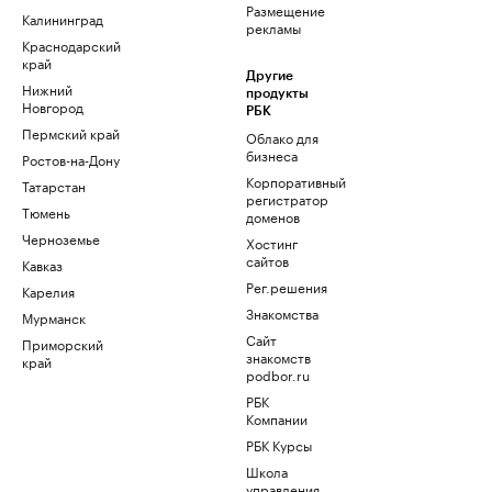
Размещение
Калининград
рекламы
Краснодарский
край
Другие
Нижний
продукты
Новгород
РБК
Пермский край
Облако для
бизнеса
Ростов-на-Дону
Корпоративный
Татарстан
регистратор
Тюмень
доменов
Черноземье
Хостинг
сайтов
Кавказ
Рег.решения
Карелия
Знакомства
Мурманск
Сайт
Приморский
знакомств
край
podbor.ru
РБК
Компании
РБК Курсы
Школа
управления