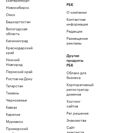
РБК
Новосибирск
О компании
Омск
Контактная
Башкортостан
информация
Вологодская
Редакция
область
Размещение
Калининград
рекламы
Краснодарский
край
Другие
Нижний
продукты
Новгород
РБК
Пермский край
Облако для
бизнеса
Ростов-на-Дону
Корпоративный
Татарстан
регистратор
Тюмень
доменов
Черноземье
Хостинг
сайтов
Кавказ
Рег.решения
Карелия
Знакомства
Мурманск
Сайт
Приморский
знакомств
край