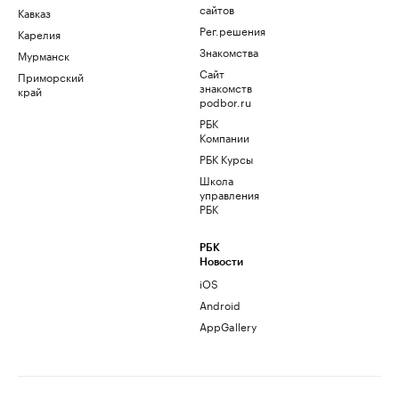
сайтов
Кавказ
Рег.решения
Карелия
Знакомства
Мурманск
Сайт
Приморский
знакомств
край
podbor.ru
РБК
Компании
РБК Курсы
Школа
управления
РБК
РБК
Новости
iOS
Android
AppGallery