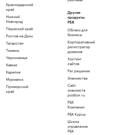
Краснодарский
край
Другие
Нижний
продукты
Новгород
РБК
Пермский край
Облако для
бизнеса
Ростов-на-Дону
Корпоративный
Татарстан
регистратор
Тюмень
доменов
Черноземье
Хостинг
сайтов
Кавказ
Рег.решения
Карелия
Знакомства
Мурманск
Сайт
Приморский
знакомств
край
podbor.ru
РБК
Компании
РБК Курсы
Школа
управления
РБК