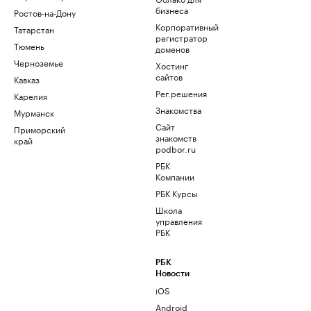
бизнеса
Ростов-на-Дону
Корпоративный
Татарстан
регистратор
Тюмень
доменов
Черноземье
Хостинг
сайтов
Кавказ
Рег.решения
Карелия
Знакомства
Мурманск
Сайт
Приморский
знакомств
край
podbor.ru
РБК
Компании
РБК Курсы
Школа
управления
РБК
РБК
Новости
iOS
Android