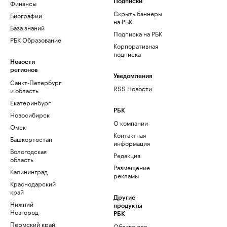
Финансы
Подписки
Скрыть баннеры
Биографии
на РБК
База знаний
Подписка на РБК
РБК Образование
Корпоративная
подписка
Новости
регионов
Уведомления
Санкт-Петербург
RSS Новости
и область
Екатеринбург
РБК
Новосибирск
О компании
Омск
Контактная
Башкортостан
информация
Вологодская
Редакция
область
Размещение
Калининград
рекламы
Краснодарский
край
Другие
Нижний
продукты
Новгород
РБК
Пермский край
Облако для