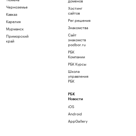
доменов
Черноземье
Хостинг
сайтов
Кавказ
Рег.решения
Карелия
Знакомства
Мурманск
Сайт
Приморский
знакомств
край
podbor.ru
РБК
Компании
РБК Курсы
Школа
управления
РБК
РБК
Новости
iOS
Android
AppGallery