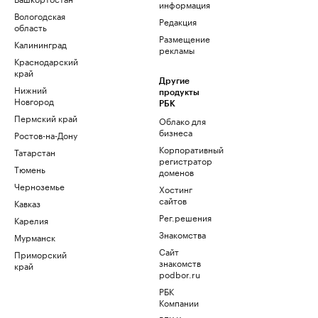
информация
Вологодская
Редакция
область
Размещение
Калининград
рекламы
Краснодарский
край
Другие
Нижний
продукты
Новгород
РБК
Пермский край
Облако для
бизнеса
Ростов-на-Дону
Корпоративный
Татарстан
регистратор
Тюмень
доменов
Черноземье
Хостинг
сайтов
Кавказ
Рег.решения
Карелия
Знакомства
Мурманск
Сайт
Приморский
знакомств
край
podbor.ru
РБК
Компании