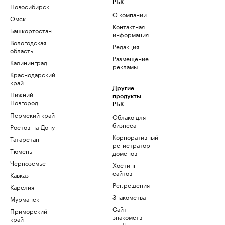
РБК
Новосибирск
О компании
Омск
Контактная
Башкортостан
информация
Вологодская
Редакция
область
Размещение
Калининград
рекламы
Краснодарский
край
Другие
Нижний
продукты
Новгород
РБК
Пермский край
Облако для
бизнеса
Ростов-на-Дону
Корпоративный
Татарстан
регистратор
Тюмень
доменов
Черноземье
Хостинг
сайтов
Кавказ
Рег.решения
Карелия
Знакомства
Мурманск
Сайт
Приморский
знакомств
край
podbor.ru