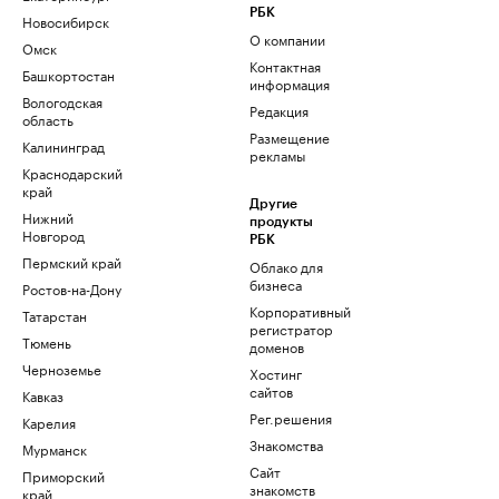
РБК
Новосибирск
О компании
Омск
Контактная
Башкортостан
информация
Вологодская
Редакция
область
Размещение
Калининград
рекламы
Краснодарский
край
Другие
Нижний
продукты
Новгород
РБК
Пермский край
Облако для
бизнеса
Ростов-на-Дону
Корпоративный
Татарстан
регистратор
Тюмень
доменов
Черноземье
Хостинг
сайтов
Кавказ
Рег.решения
Карелия
Знакомства
Мурманск
Сайт
Приморский
знакомств
край