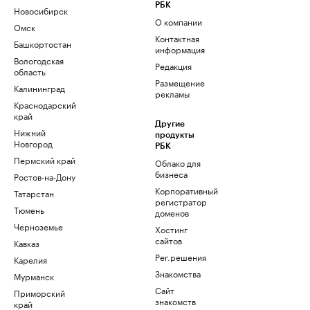
РБК
Новосибирск
О компании
Омск
Контактная
Башкортостан
информация
Вологодская
Редакция
область
Размещение
Калининград
рекламы
Краснодарский
край
Другие
Нижний
продукты
Новгород
РБК
Пермский край
Облако для
бизнеса
Ростов-на-Дону
Корпоративный
Татарстан
регистратор
Тюмень
доменов
Черноземье
Хостинг
сайтов
Кавказ
Рег.решения
Карелия
Знакомства
Мурманск
Сайт
Приморский
знакомств
край