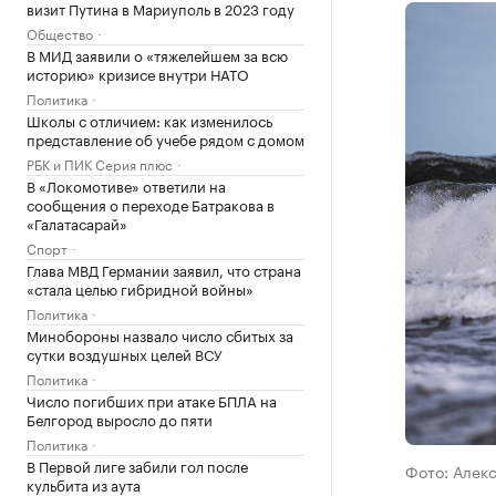
визит Путина в Мариуполь в 2023 году
Общество
В МИД заявили о «тяжелейшем за всю
историю» кризисе внутри НАТО
Политика
Школы с отличием: как изменилось
представление об учебе рядом с домом
РБК и ПИК Серия плюс
В «Локомотиве» ответили на
сообщения о переходе Батракова в
«Галатасарай»
Спорт
Глава МВД Германии заявил, что страна
«стала целью гибридной войны»
Политика
Минобороны назвало число сбитых за
сутки воздушных целей ВСУ
Политика
Число погибших при атаке БПЛА на
Белгород выросло до пяти
Политика
В Первой лиге забили гол после
Фото: Алек
кульбита из аута