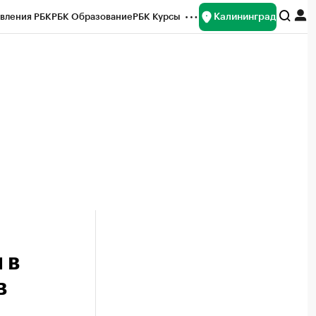
Калининград
вления РБК
РБК Образование
РБК Курсы
рейтинги
Франшизы
Газета
ок наличной валюты
 в
в