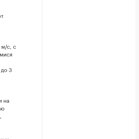
ет
м/с, с
имися
 до 3
и на
ью
,
дных