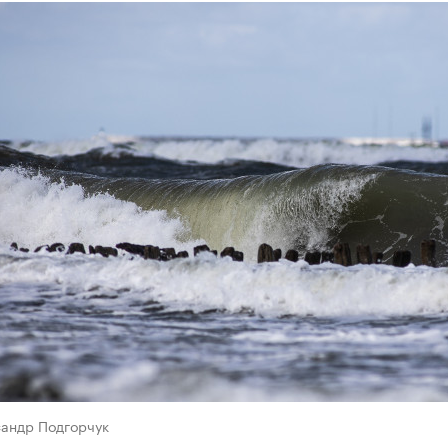
сандр Подгорчук