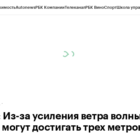
жимость
Autonews
РБК Компании
Телеканал
РБК Вино
Спорт
Школа упра
ипто
РБК Бизнес-среда
Дискуссионный клуб
Исследования
Кредитные 
рагентов
Политика
Экономика
Бизнес
Технологии и медиа
Финансы
Рын
д
 Из-за усиления ветра волны
 могут достигать трех метро