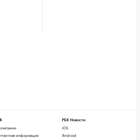
К
РБК Новости
компании
iOS
нтактная информация
Android