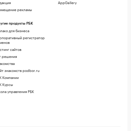
дакция
AppGallery
змещение рекламы
угие продукты РБК
лако для бизнеса
рпоративный регистратор
менов
стинг сайтов
г.решения
акомства
йт знакомств podbor.ru
К Компании
К Курсы
ола управления РБК