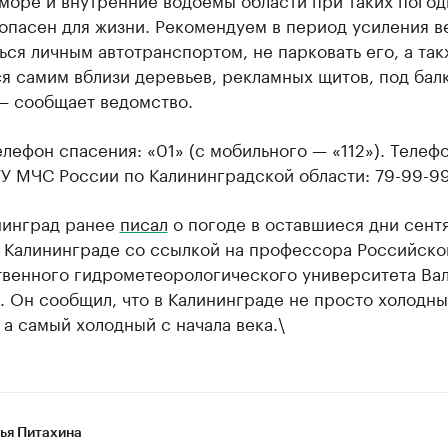
опасен для жизни. Рекомендуем в период усиления в
ься личным автотранспортом, не парковать его, а так
я самим вблизи деревьев, рекламных щитов, под бал
— сообщает ведомство.
лефон спасения: «01» (с мобильного — «112»). Телеф
У МЧС России по Калининградской области: 79-99-99
нинград ранее
писал
о погоде в оставшиеся дни сентя
в Калининграде со ссылкой на профессора Российско
твенного гидрометеорологического университета Ва
 Он сообщил, что в Калининграде не просто холодн
 а самый холодный с начала века.\
ья Питахина