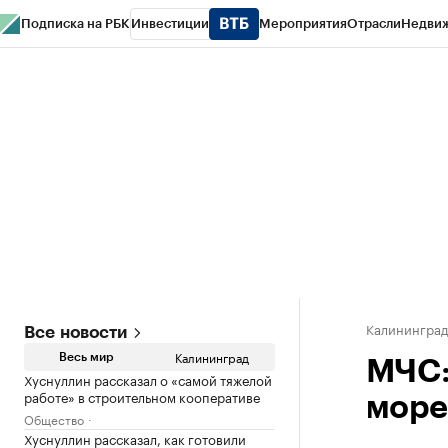
Подписка на РБК
Инвестиции
Мероприятия
Отрасли
Недви
РБК Life
Тренды
Визионеры
Национальные проекты
Город
Стиль
Кр
Спецпроекты СПб
Конференции СПб
Спецпроекты
Проверка конт
Калинингра
Все новости
Калининград
Весь мир
МЧС:
Хуснуллин рассказал о «самой тяжелой
работе» в строительном кооперативе
море
Общество
Хуснуллин рассказал, как готовили