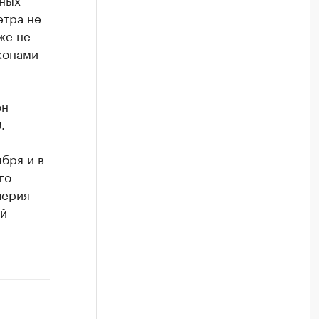
етра не
же не
конами
он
.
бря и в
го
лерия
ый