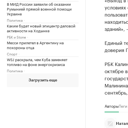
В МИД России заявили об оказании
условиях 
Румынией прямой военной помощи
пользоват
Украине
Политика
находитьс
Каким будет новый эпицентр деловой
зданий», 
активности на Ходынке
РБК и Stone
Единый те
Месси прилетел в Аргентину на
похороны отца
доверия Г
Спорт
WSJ раскрыла, чем Куба заменяет
РБК Кали
топливо на фоне энергокризиса
октябре 
Политика
государс
Загрузить еще
Малинина.
сентябрь,
Авторы
Теги
Натал