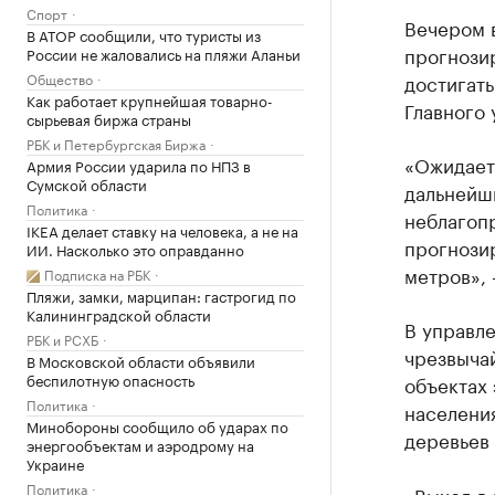
Спорт
Вечером в
В АТОР сообщили, что туристы из
прогнози
России не жаловались на пляжи Аланьи
Общество
достигат
Как работает крупнейшая товарно-
Главного 
сырьевая биржа страны
РБК и Петербургская Биржа
«Ожидаетс
Армия России ударила по НПЗ в
Сумской области
дальнейш
Политика
неблагоп
IKEA делает ставку на человека, а не на
прогнозир
ИИ. Насколько это оправданно
метров», 
Подписка на РБК
Пляжи, замки, марципан: гастрогид по
Калининградской области
В управл
РБК и РСХБ
чрезвыча
В Московской области объявили
беспилотную опасность
объектах 
Политика
населени
Минобороны сообщило об ударах по
деревьев
энергообъектам и аэродрому на
Украине
Политика
«Выход в 