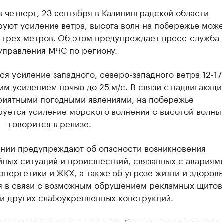
 четверг, 23 сентября в Калининградской области
руют усиление ветра, высота волн на побережье мож
ь трех метров. Об этом предупреждает пресс-служба
управления МЧС по региону.
я усиление западного, северо-западного ветра 12-17 
им усилением ночью до 25 м/с. В связи с надвигающ
риятными погодными явлениями, на побережье
уется усиление морского волнения с высотой волны
— говорится в релизе.
ении предупреждают об опасности возникновения
йных ситуаций и происшествий, связанных с авариям
энергетики и ЖКХ, а также об угрозе жизни и здоров
я в связи с возможным обрушением рекламных щитов
 и других слабоукрепленных конструкций.
море и внутренние водоемы области при таких пого