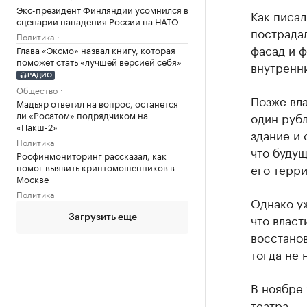
Экс-президент Финляндии усомнился в
Как писал
сценарии нападения России на НАТО
пострадал
Политика
фасад и 
Глава «Эксмо» назвал книгу, которая
поможет стать «лучшей версией себя»
внутренн
РАДИО
Общество
Позже вл
Мадьяр ответил на вопрос, останется
ли «Росатом» подрядчиком на
один рубл
«Пакш-2»
здание и 
Политика
что будущ
Росфинмониторинг рассказал, как
помог выявить криптомошенников в
его терр
Москве
Политика
Однако уж
что власт
Загрузить еще
восстано
тогда не 
В ноябре
театра.