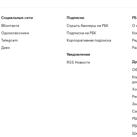
Социальные сети
Подписки
РБ
ВКонтакте
Скрыть баннеры на РБК
О 
Одноклассники
Подписка на РБК
Ко
Telegram
Корпоративная подписка
Ре
Дзен
Ра
Уведомления
RSS Новости
Др
Об
Ко
до
Хо
Ре
Зн
Са
РБ
РБ
Шк