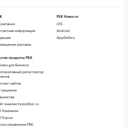
К
РБК Новости
компании
iOS
нтактная информация
Android
дакция
AppGallery
змещение рекламы
угие продукты РБК
лако для бизнеса
рпоративный регистратор
менов
стинг сайтов
г.решения
акомства
йт знакомств podbor.ru
К Компании
К Курсы
ола управления РБК