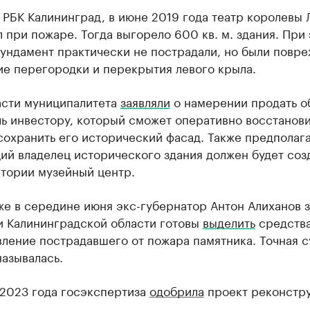
 РБК Калининград, в июне 2019 года театр королевы 
 при пожаре. Тогда выгорело 600 кв. м. здания. При 
фундамент практически не пострадали, но были повр
ие перегородки и перекрытия левого крыла.
асти муниципалитета
заявляли
о намерении продать о
ь инвестору, который сможет оперативно восстанови
сохранить его исторический фасад. Также предполага
ий владелец исторического здания должен будет созд
итории музейный центр.
е в середине июня экс-губернатор Антон Алиханов з
и Калининградской области готовы
выделить
средства
вление пострадавшего от пожара памятника. Точная 
называлась.
 2023 года госэкспертиза
одобрила
проект реконстр