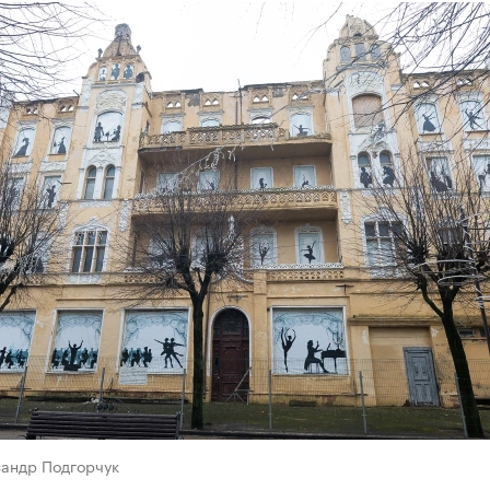
сандр Подгорчук