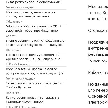
Китая резко вырос на фоне бума ИИ
Московск
Технологии и медиа
театра К
В Чехии при нападении с ножом
пострадали четыре человека
комплекс
Общество
Telegraph сообщил о выплатах УЕФА
Стоимость
вероятной любовнице Инфантино
Спорт
Ученые оценили риски от созданных с
Подрядчик
помощью ИИ искусственных вирусов
внутренн
Общество
реставрац
«Ноев ковчег»: почему в восточной
Арктике эволюция шла непрерывно
территор
РБК и УК Первая
Сооснователь Wikipedia назвал ее
Работы ну
рупором пропаганды под эгидой ЦРУ
Технологии и медиа
Зеленский встретился с президентом
По данны
Сербии Вучичем
Его гене
Политика
Основной
Как устроены приватные террасы в
электром
квартирах «Серии плюс»
РБК и ПИК Серия плюс