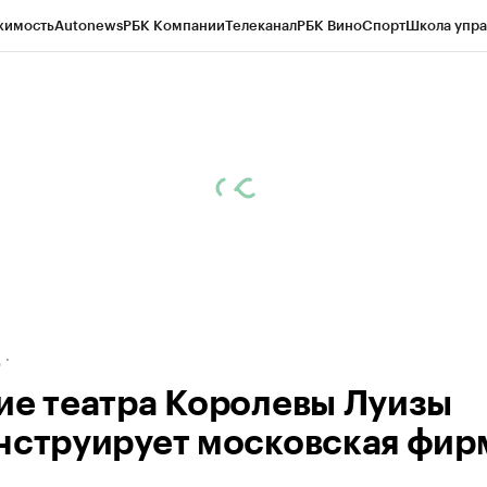
жимость
Autonews
РБК Компании
Телеканал
РБК Вино
Спорт
Школа упра
ипто
РБК Бизнес-среда
Дискуссионный клуб
Исследования
Кредитные 
рагентов
Политика
Экономика
Бизнес
Технологии и медиа
Финансы
Рын
д
ие театра Королевы Луизы
нструирует московская фир