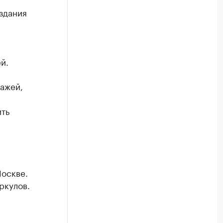
здания
й.
ажей,
ить
оскве.
ркулов.