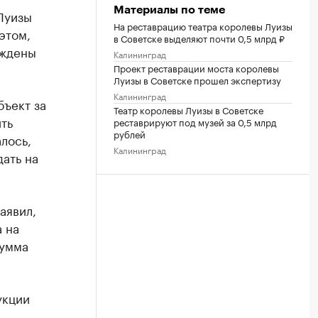
Материалы по теме
Луизы
На реставрацию театра королевы Луизы
этом,
в Советске выделяют почти 0,5 млрд ₽
еждены
Калининград
Проект реставрации моста королевы
Луизы в Советске прошел экспертизу
Калининград
бъект за
Театр королевы Луизы в Советске
ть
реставрируют под музей за 0,5 млрд
рублей
лось,
Калининград
ать на
аявил,
 на
сумма
укции