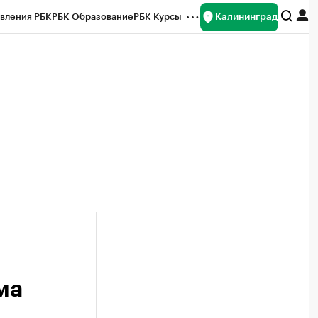
Калининград
вления РБК
РБК Образование
РБК Курсы
рейтинги
Франшизы
Газета
ок наличной валюты
ма