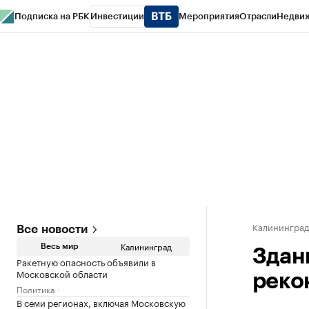
Подписка на РБК
Инвестиции
Мероприятия
Отрасли
Недви
РБК Life
Тренды
Визионеры
Национальные проекты
Город
Стиль
Кр
Спецпроекты СПб
Конференции СПб
Спецпроекты
Проверка конт
Калинингра
Все новости
Калининград
Весь мир
Здан
Ракетную опасность объявили в
Московской области
реко
Политика
В семи регионах, включая Московскую