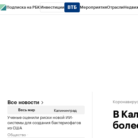
Подписка на РБК
Инвестиции
Мероприятия
Отрасли
Недви
РБК Life
Тренды
Визионеры
Национальные проекты
Город
Стиль
Кр
Спецпроекты СПб
Конференции СПб
Спецпроекты
Проверка конт
Коронавирус
Все новости
Калининград
Весь мир
В Ка
Ученые оценили риски новой ИИ-
системы для создания бактериофагов
боле
из США
Общество