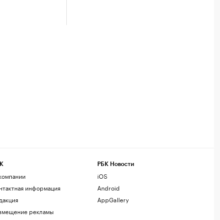
К
РБК Новости
компании
iOS
нтактная информация
Android
дакция
AppGallery
змещение рекламы