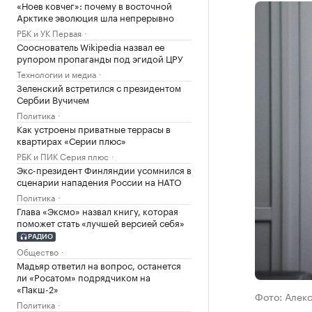
«Ноев ковчег»: почему в восточной
Арктике эволюция шла непрерывно
РБК и УК Первая
Сооснователь Wikipedia назвал ее
рупором пропаганды под эгидой ЦРУ
Технологии и медиа
Зеленский встретился с президентом
Сербии Вучичем
Политика
Как устроены приватные террасы в
квартирах «Серии плюс»
РБК и ПИК Серия плюс
Экс-президент Финляндии усомнился в
сценарии нападения России на НАТО
Политика
Глава «Эксмо» назвал книгу, которая
поможет стать «лучшей версией себя»
РАДИО
Общество
Мадьяр ответил на вопрос, останется
ли «Росатом» подрядчиком на
«Пакш-2»
Фото: Алек
Политика