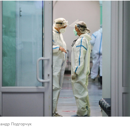
сандр Подгорчук