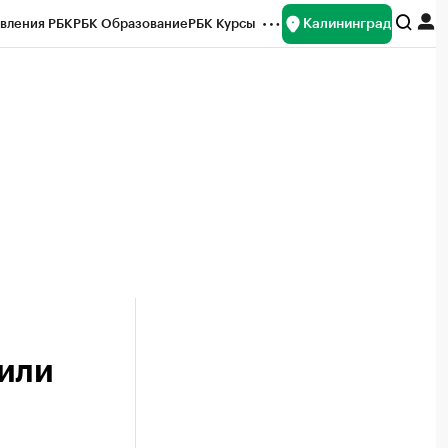
Калининград
вления РБК
РБК Образование
РБК Курсы
рейтинги
Франшизы
Газета
ок наличной валюты
вили