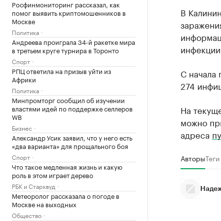
Росфинмониторинг рассказал, как
В Калинин
помог выявить криптомошенников в
Москве
заражени
Политика
информац
Андреева проиграла 34-й ракетке мира
инфекции
в третьем круге турнира в Торонто
Спорт
РПЦ ответила на призыв уйти из
С начала
Африки
274 инфиц
Политика
Минпромторг сообщил об изучении
властями идей по поддержке селлеров
На текущ
WB
можно при
Бизнес
адреса
п
Александр Усик заявил, что у него есть
«два варианта» для прощального боя
Спорт
Авторы
Теги
Что такое медленная жизнь и какую
роль в этом играет дерево
РБК и Старквуд
Надеж
Метеоролог рассказала о погоде в
Москве на выходных
Общество