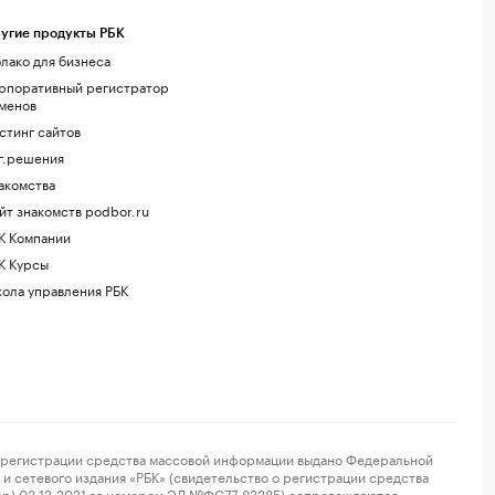
угие продукты РБК
лако для бизнеса
рпоративный регистратор
менов
стинг сайтов
г.решения
акомства
йт знакомств podbor.ru
К Компании
К Курсы
ола управления РБК
регистрации средства массовой информации выдано Федеральной
и сетевого издания «РБК» (свидетельство о регистрации средства
ор) 03.12.2021 за номером ЭЛ №ФС77-82385) сопровождаются