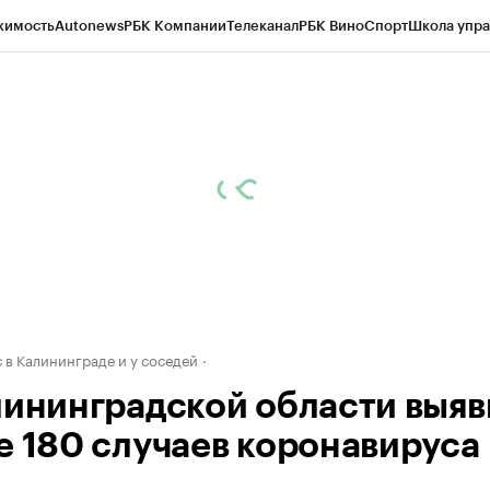
жимость
Autonews
РБК Компании
Телеканал
РБК Вино
Спорт
Школа упра
ипто
РБК Бизнес-среда
Дискуссионный клуб
Исследования
Кредитные 
рагентов
Политика
Экономика
Бизнес
Технологии и медиа
Финансы
Рын
 в Калининграде и у соседей
лининградской области выя
е 180 случаев коронавируса