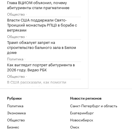
Глава ВЦИОМ объяснил, почему
абитуриенты стали прагматичнее
Общество
Власти США поддержали Свято-
Троицкий монастырь РПЦЗ в борьбе с
ветряками
Общество
Трамп обжалует запрет на
строительство бального зала в Белом
доме
Политика
Как выглядит портрет абитуриента в
2026 году. Видео РБК
Общество
В США рассказали, как помогли
снарядам из Сербии попасть на
Украину
Политика
Рубрики
Новости регионов
Политика
Санкт-Петербург и область
Загрузить еще
Экономика
Екатеринбург
Общество
Новосибирск
Бизнес
Омск