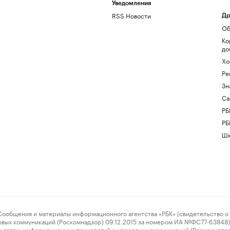
Уведомления
RSS Новости
Др
Об
Ко
до
Хо
Ре
Зн
Са
РБ
РБ
Шк
ения и материалы информационного агентства «РБК» (свидетельство о 
овых коммуникаций (Роскомнадзор) 09.12.2015 за номером ИА №ФС77-63848) 
 связи, информационных технологий и массовых коммуникаций (Роскомнадз