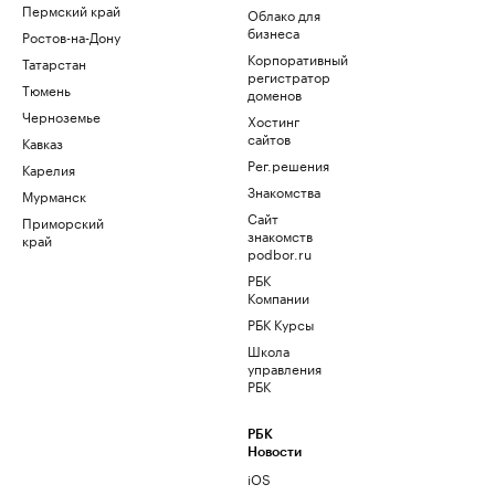
Пермский край
Облако для
бизнеса
Ростов-на-Дону
Корпоративный
Татарстан
регистратор
Тюмень
доменов
Черноземье
Хостинг
сайтов
Кавказ
Рег.решения
Карелия
Знакомства
Мурманск
Сайт
Приморский
знакомств
край
podbor.ru
РБК
Компании
РБК Курсы
Школа
управления
РБК
РБК
Новости
iOS