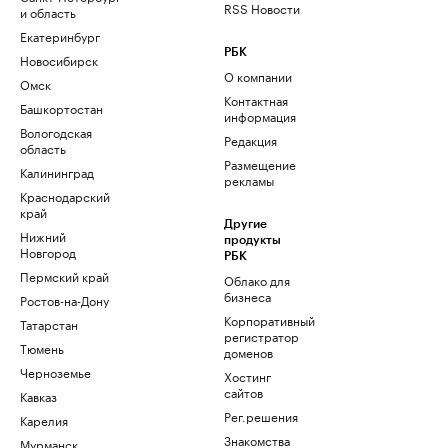
RSS Новости
и область
Екатеринбург
РБК
Новосибирск
О компании
Омск
Контактная
Башкортостан
информация
Вологодская
Редакция
область
Размещение
Калининград
рекламы
Краснодарский
край
Другие
Нижний
продукты
Новгород
РБК
Пермский край
Облако для
бизнеса
Ростов-на-Дону
Корпоративный
Татарстан
регистратор
Тюмень
доменов
Черноземье
Хостинг
сайтов
Кавказ
Рег.решения
Карелия
Знакомства
Мурманск