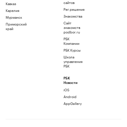
сайтов
Кавказ
Рег.решения
Карелия
Знакомства
Мурманск
Сайт
Приморский
знакомств
край
podbor.ru
РБК
Компании
РБК Курсы
Школа
управления
РБК
РБК
Новости
iOS
Android
AppGallery