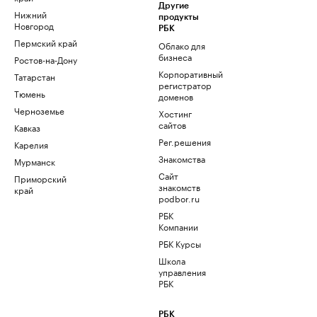
Другие
Нижний
продукты
Новгород
РБК
Пермский край
Облако для
бизнеса
Ростов-на-Дону
Корпоративный
Татарстан
регистратор
Тюмень
доменов
Черноземье
Хостинг
сайтов
Кавказ
Рег.решения
Карелия
Знакомства
Мурманск
Сайт
Приморский
знакомств
край
podbor.ru
РБК
Компании
РБК Курсы
Школа
управления
РБК
РБК