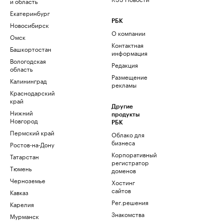
и область
Екатеринбург
РБК
Новосибирск
О компании
Омск
Контактная
Башкортостан
информация
Вологодская
Редакция
область
Размещение
Калининград
рекламы
Краснодарский
край
Другие
Нижний
продукты
Новгород
РБК
Пермский край
Облако для
бизнеса
Ростов-на-Дону
Корпоративный
Татарстан
регистратор
Тюмень
доменов
Черноземье
Хостинг
сайтов
Кавказ
Рег.решения
Карелия
Знакомства
Мурманск