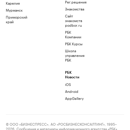
Рег.решения
Карелия
Знакомства
Мурманск
Сайт
Приморский
знакомств
край
podbor.ru
РБК
Компании
РБК Курсы
Школа
управления
РБК
РБК
Новости
iOS
Android
AppGallery
© ООО «БИЗНЕСПРЕСС», АО «РОСБИЗНЕСКОНСАЛТИНГ», 1995–
2026. Сообщения и материалы информационного агентства «РБК»