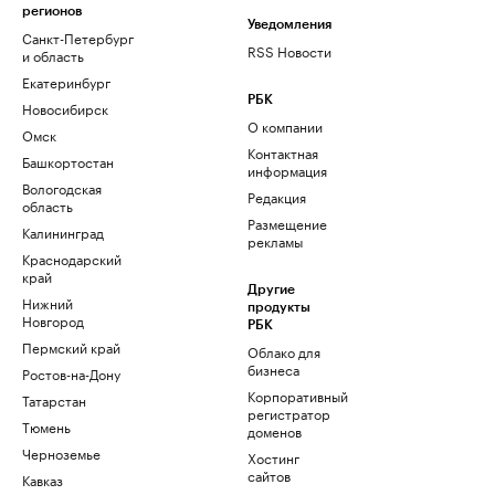
регионов
Уведомления
Санкт-Петербург
RSS Новости
и область
Екатеринбург
РБК
Новосибирск
О компании
Омск
Контактная
Башкортостан
информация
Вологодская
Редакция
область
Размещение
Калининград
рекламы
Краснодарский
край
Другие
Нижний
продукты
Новгород
РБК
Пермский край
Облако для
бизнеса
Ростов-на-Дону
Корпоративный
Татарстан
регистратор
Тюмень
доменов
Черноземье
Хостинг
сайтов
Кавказ